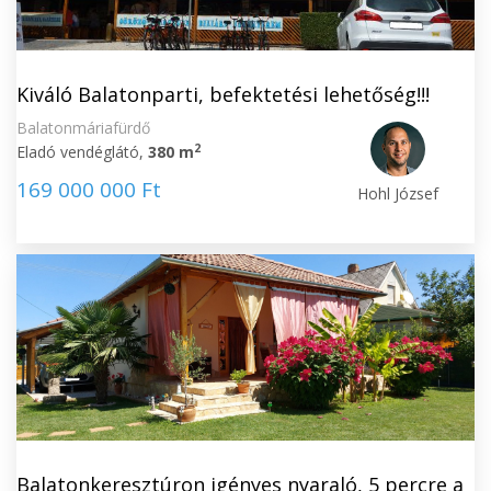
Kiváló Balatonparti, befektetési lehetőség!!!
Balatonmáriafürdő
2
Eladó vendéglátó,
380 m
169 000 000 Ft
Hohl József
Balatonkeresztúron igényes nyaraló, 5 percre a