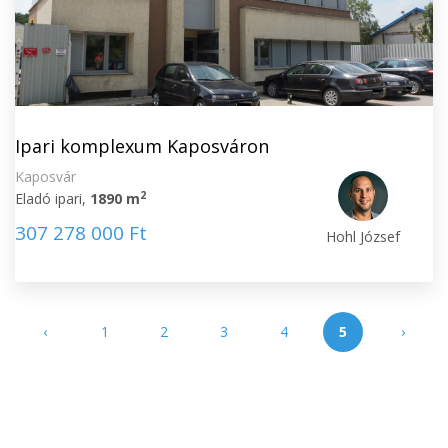
Ipari komplexum Kaposváron
Kaposvár
2
Eladó ipari,
1890 m
307 278 000 Ft
Hohl József
‹
1
2
3
4
5
›