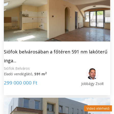
Siófok belvárosában a főtéren 591 nm lakóterű
inga...
Siófok Belváros
2
Eladó vendéglátó,
591 m
299 000 000 Ft
Jobbágy Zsolt
Videó elérhető