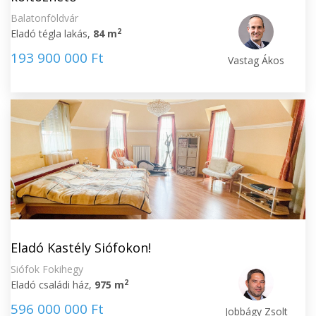
Balatonföldvár
2
Eladó tégla lakás,
84 m
193 900 000 Ft
Vastag Ákos
Eladó Kastély Siófokon!
Siófok Fokihegy
2
Eladó családi ház,
975 m
596 000 000 Ft
Jobbágy Zsolt