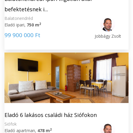
befektetésnek i...
Balatonendréd
2
Eladó ipari,
750 m
99 900 000 Ft
Jobbágy Zsolt
Eladó 6 lakásos családi ház Siófokon
Siófok
2
Eladó apartman,
478 m