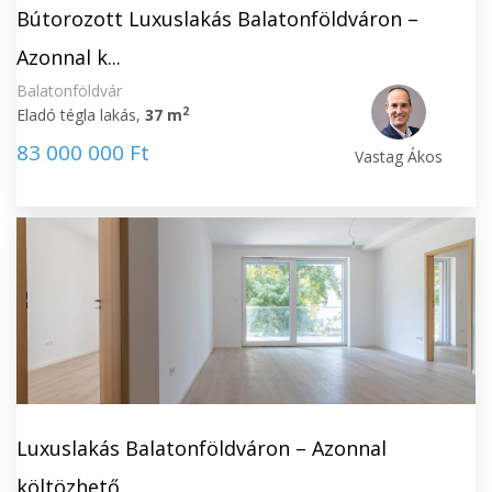
Bútorozott Luxuslakás Balatonföldváron –
Azonnal k...
Balatonföldvár
2
Eladó tégla lakás,
37 m
83 000 000 Ft
Vastag Ákos
Luxuslakás Balatonföldváron – Azonnal
költözhető