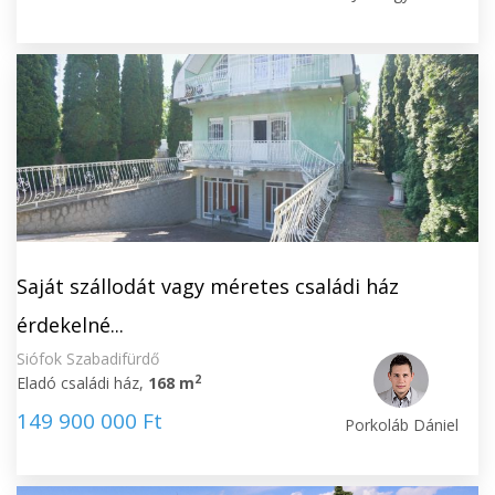
Saját szállodát vagy méretes családi ház
érdekelné...
Siófok Szabadifürdő
2
Eladó családi ház,
168 m
149 900 000 Ft
Porkoláb Dániel