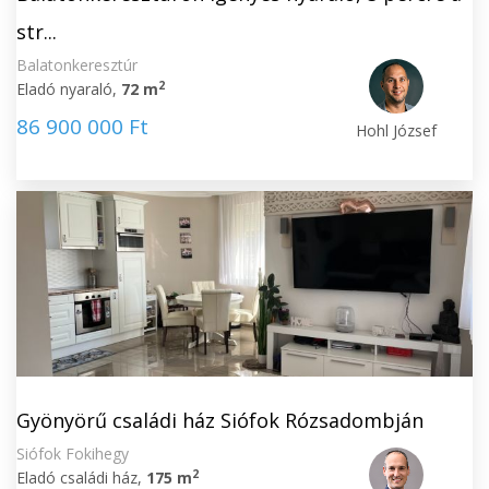
str...
Balatonkeresztúr
2
Eladó nyaraló,
72 m
86 900 000 Ft
Hohl József
Gyönyörű családi ház Siófok Rózsadombján
Siófok Fokihegy
2
Eladó családi ház,
175 m