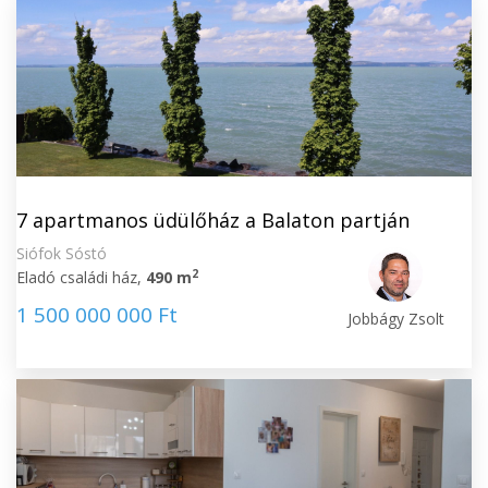
7 apartmanos üdülőház a Balaton partján
Siófok Sóstó
2
Eladó családi ház,
490 m
1 500 000 000 Ft
Jobbágy Zsolt