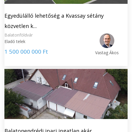
Egyedülálló lehetőség a Kvassay sétány
közvetlen k...
Balatonföldvár
Eladó telek
1 500 000 000 Ft
Vastag Ákos
Balatonendrédi ipari ingatlan akár