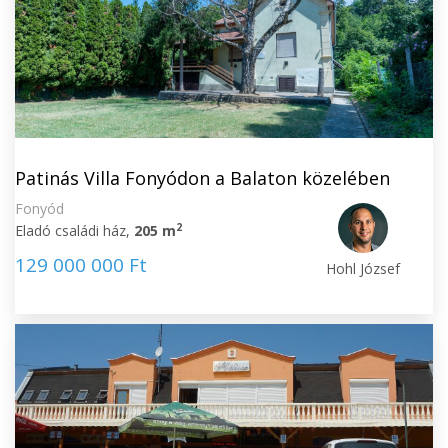
Patinás Villa Fonyódon a Balaton közelében
Fonyód
2
Eladó családi ház,
205 m
129 000 000 Ft
Hohl József