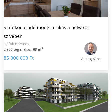
Siófokon eladó modern lakás a belváros
szívében
Siófok Belváros
2
Eladó tégla lakás,
63 m
85 000 000 Ft
Vastag Ákos