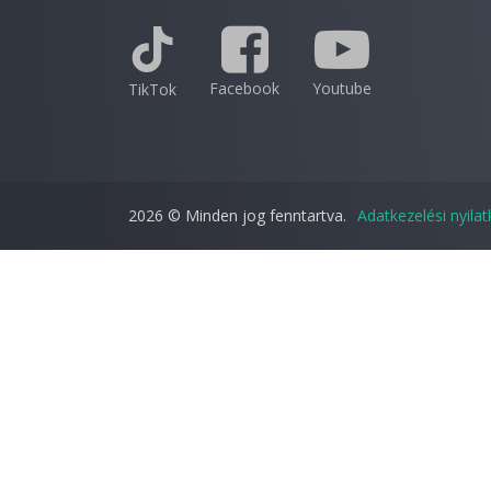
Facebook
Youtube
TikTok
2026 © Minden jog fenntartva.
Adatkezelési nyila