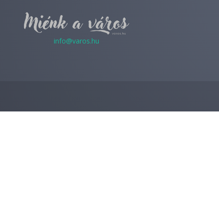
info@varos.hu