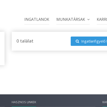
INGATLANOK
MUNKATÁRSAK
KARR
0 találat
Ingatlanfigyelő 
HASZNOS LINKEK
KA