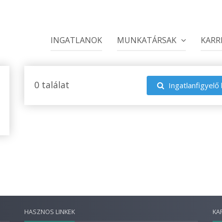
INGATLANOK
MUNKATÁRSAK
KARR
0 találat
Ingatlanfigyelő 
HASZNOS LINKEK
KA