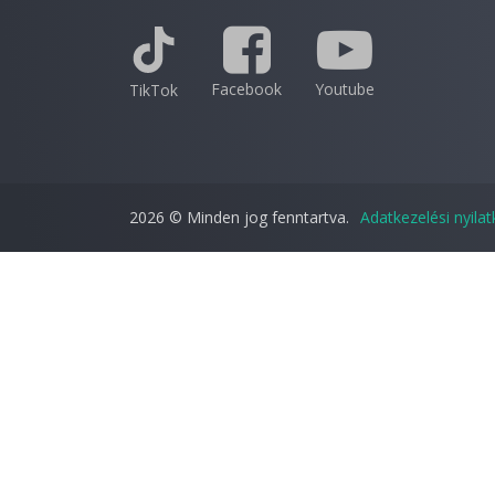
Facebook
Youtube
TikTok
2026 © Minden jog fenntartva.
Adatkezelési nyila