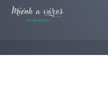
info@varos.hu