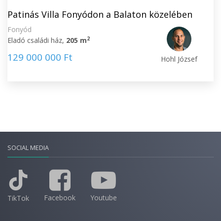
Patinás Villa Fonyódon a Balaton közelében
Fonyód
2
Eladó családi ház,
205 m
129 000 000 Ft
Hohl József
SOCIAL MEDIA
Facebook
Youtube
TikTok