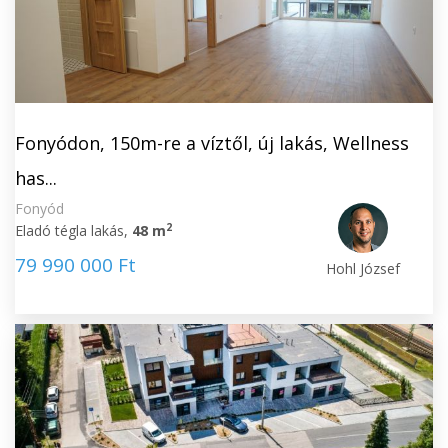
Fonyódon, 150m-re a víztől, új lakás, Wellness
has...
Fonyód
2
Eladó tégla lakás,
48 m
79 990 000 Ft
Hohl József