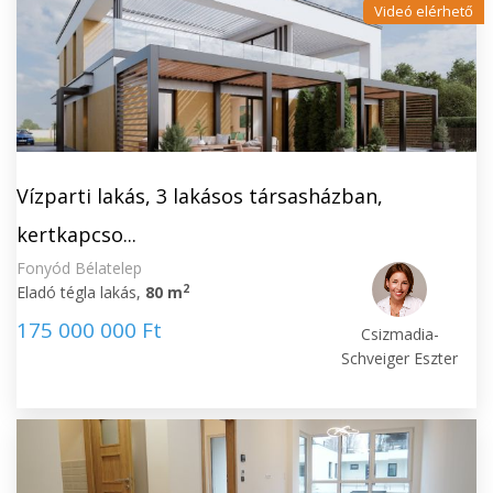
Videó elérhető
Vízparti lakás, 3 lakásos társasházban,
kertkapcso...
Fonyód Bélatelep
2
Eladó tégla lakás,
80 m
175 000 000 Ft
Csizmadia-
Schveiger Eszter