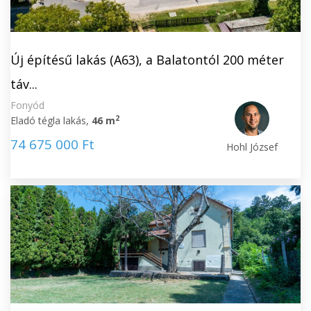
Új építésű lakás (A63), a Balatontól 200 méter
táv...
Fonyód
2
Eladó tégla lakás,
46 m
74 675 000 Ft
Hohl József