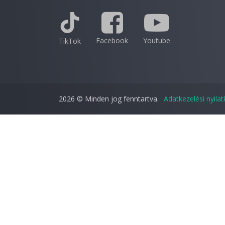
Facebook
Youtube
TikTok
2026 © Minden jog fenntartva.
Adatkezelési nyila