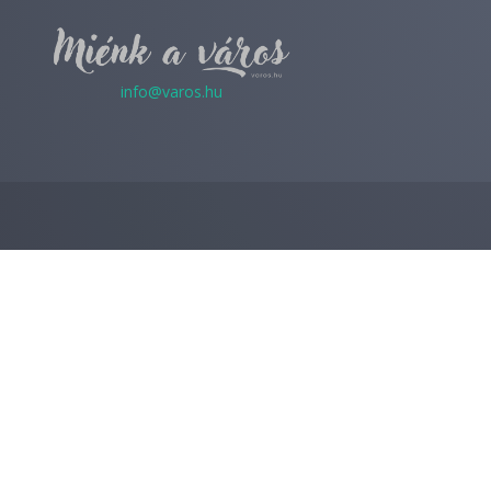
info@varos.hu