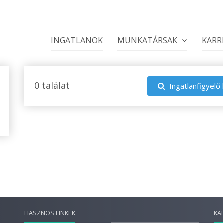
INGATLANOK
MUNKATÁRSAK
KARR
0 találat
Ingatlanfigyelő 
HASZNOS LINKEK
KA