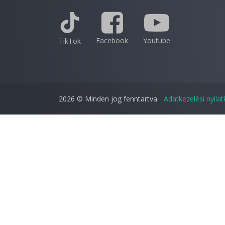
Facebook
Youtube
TikTok
2026 © Minden jog fenntartva.
Adatkezelési nyila