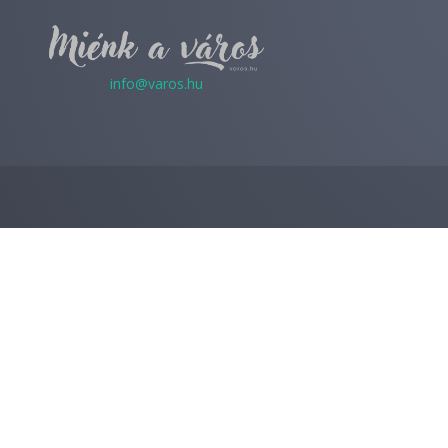
info@varos.hu