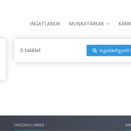
INGATLANOK
MUNKATÁRSAK
KARR
0 találat
Ingatlanfigyelő 
HASZNOS LINKEK
KA