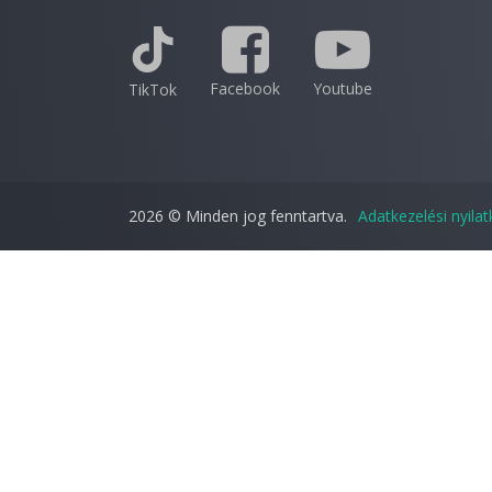
Facebook
Youtube
TikTok
2026 © Minden jog fenntartva.
Adatkezelési nyila