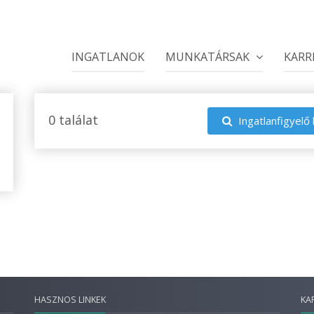
INGATLANOK
MUNKATÁRSAK
KARR
0 találat
Ingatlanfigyelő 
HASZNOS LINKEK
KA