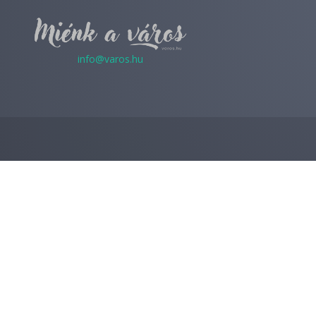
info@varos.hu