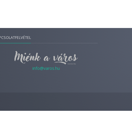
PCSOLATFELVÉTEL
info@varos.hu