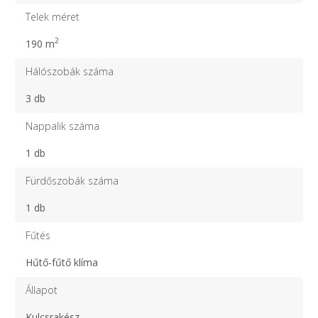
Telek méret
2
190 m
Hálószobák száma
3 db
Nappalik száma
1 db
Fürdőszobák száma
1 db
Fűtés
Hűtő-fűtő klíma
Állapot
Kulcsrakész