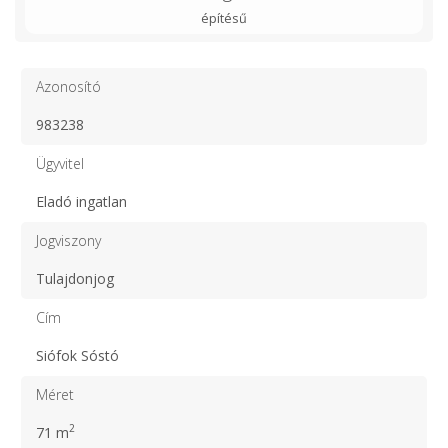
építésű
Azonosító
983238
Ügyvitel
Eladó ingatlan
Jogviszony
Tulajdonjog
Cím
Siófok Sóstó
Méret
2
71 m