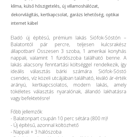
klíma, külső hőszigetelés, új villamoshálózat,
dekorvilágítás, kertkapcsolat, garázs lehetőség, optikai
internet kábel
Eladó új építésű, prémium lakás Siófok-Sóstón –
Balatontól pár percre, teljesen kulcsrakész
állapotban! Összesen 3 szoba, 1 amerikai konyhás
nappali, valamint 1 fürdőszoba található benne. A
lakás alacsony fenntartási költséggel rendelkezik, így
ideális választás bárki számára. Siófok-Sóstó
csendes, víz közeli utcájában található, kiváló ár-érték
arányú, kertkapcsolatos, modern lakás, amely
tökéletes választás nyaralónak, állandó lakhatásra
vagy befektetésre!
Főbb jellemzők:
- Balatonpart csupán 10 perc sétára (800 m)!
- Új építésű, azonnal költözhető
- Nappali + 3 hálószoba