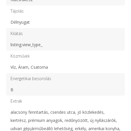
Tájolás
Délnyugat
Kilátás
listing.view_type_
Közművek
Víz, Áram, Csatorna
Energetikai besorolás
B
Extrák
alacsony fenntartás, csendes utca, jó közlekedés,
kertrész, prémium anyagok, redőnyözött, új nyílászárók,
udvari gépjárműbeálló lehetőség, erkély, amerikai konyha,