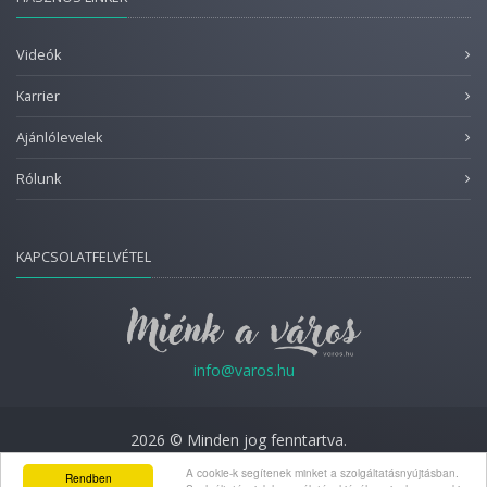
Videók
Karrier
Ajánlólevelek
Rólunk
KAPCSOLATFELVÉTEL
info@varos.hu
2026 © Minden jog fenntartva.
Adatkezelési nyilatkozat
A cookie-k segítenek minket a szolgáltatásnyújtásban.
Rendben