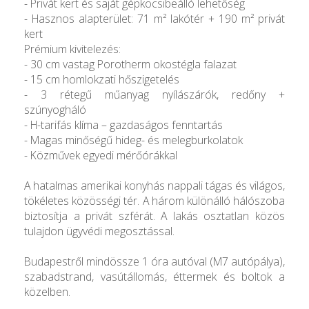
- Privát kert és saját gépkocsibeálló lehetőség
- Hasznos alapterület: 71 m² lakótér + 190 m² privát
kert
Prémium kivitelezés:
- 30 cm vastag Porotherm okostégla falazat
- 15 cm homlokzati hőszigetelés
- 3 rétegű műanyag nyílászárók, redőny +
szúnyogháló
- H-tarifás klíma – gazdaságos fenntartás
- Magas minőségű hideg- és melegburkolatok
- Közművek egyedi mérőórákkal
A hatalmas amerikai konyhás nappali tágas és világos,
tökéletes közösségi tér. A három különálló hálószoba
biztosítja a privát szférát. A lakás osztatlan közös
tulajdon ügyvédi megosztással.
Budapestről mindössze 1 óra autóval (M7 autópálya),
szabadstrand, vasútállomás, éttermek és boltok a
közelben.