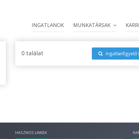
INGATLANOK
MUNKATÁRSAK
KARR
0 találat
Ingatlanfigyelő 
HASZNOS LINKEK
KA