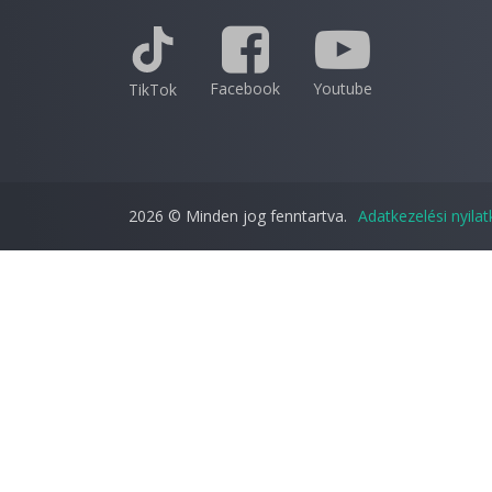
Facebook
Youtube
TikTok
2026 © Minden jog fenntartva.
Adatkezelési nyila