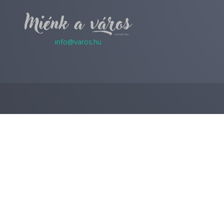
info@varos.hu