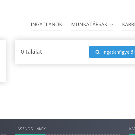
INGATLANOK
MUNKATÁRSAK
KARR
0 találat
Ingatlanfigyelő 
HASZNOS LINKEK
KA