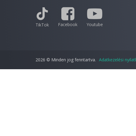
Facebook
Youtube
TikTok
2026 © Minden jog fenntartva.
Adatkezelési nyila