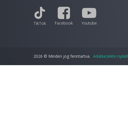
Facebook
Youtube
TikTok
2026 © Minden jog fenntartva.
Adatkezelési nyila