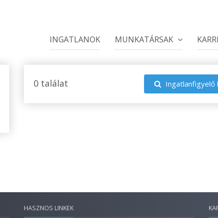
INGATLANOK
MUNKATÁRSAK
KARR
0 találat
Ingatlanfigyelő 
HASZNOS LINKEK
KA