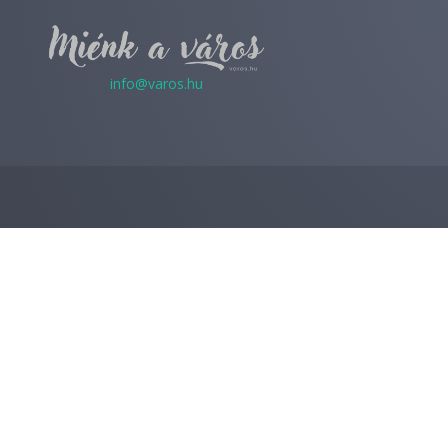
info@varos.hu