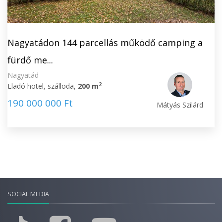
Nagyatádon 144 parcellás működő camping a
fürdő me...
Nagyatád
2
Eladó hotel, szálloda,
200 m
190 000 000 Ft
Mátyás Szilárd
SOCIAL MEDIA