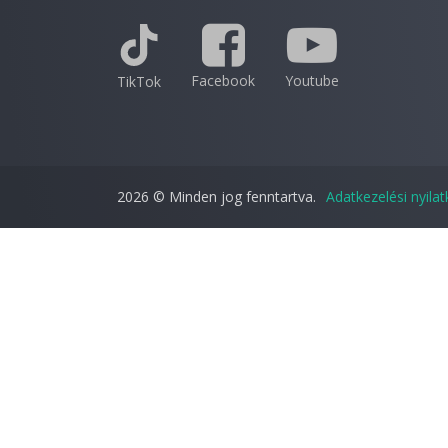
Facebook
Youtube
TikTok
2026 © Minden jog fenntartva.
Adatkezelési nyila