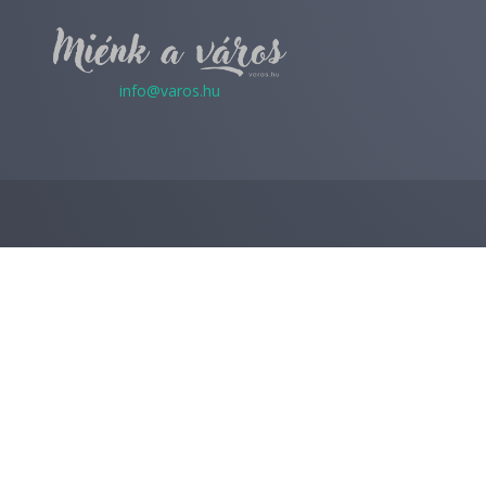
info@varos.hu