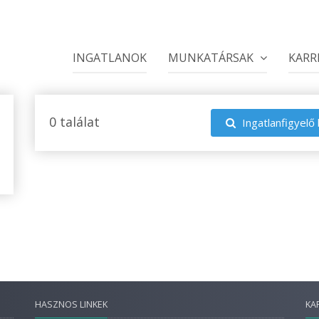
INGATLANOK
MUNKATÁRSAK
KARR
0 találat
Ingatlanfigyelő 
HASZNOS LINKEK
KA