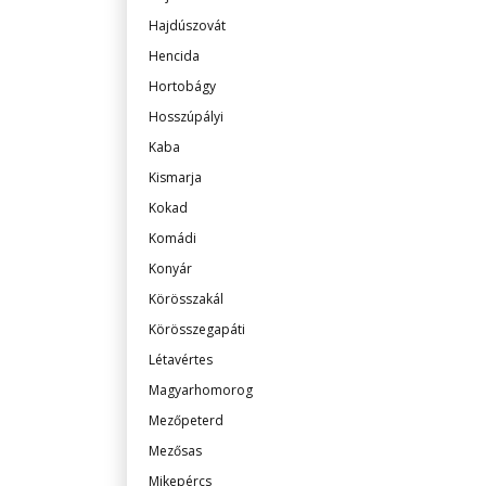
Hajdúszovát
Hencida
Hortobágy
Hosszúpályi
Kaba
Kismarja
Kokad
Komádi
Konyár
Körösszakál
Körösszegapáti
Létavértes
Magyarhomorog
Mezőpeterd
Mezősas
Mikepércs