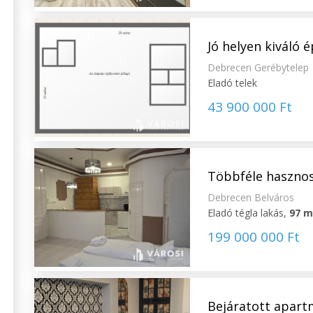
Jó helyen kiváló é
Debrecen Gerébytelep
Eladó telek
43 900 000 Ft
Többféle hasznosít
Debrecen Belváros
Eladó tégla lakás,
97 
199 000 000 Ft
Bejáratott apart