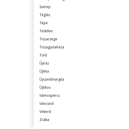
Szerep
Téglás
Tépe
Tetétlen
Tiszacsege
Tiszagyulaháza
Told
Újiráz
Újléta
Újszentmargita
Újtikos
Vámospércs
Váncsod
Vekerd
Zsáka