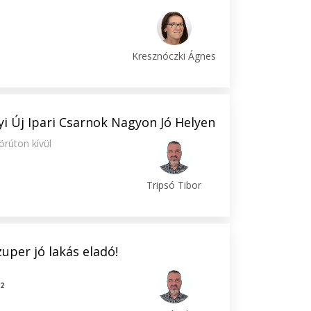
2
Kresznóczki Ágnes
 Új Ipari Csarnok Nagyon Jó Helyen
rúton kívül
Tripsó Tibor
zuper jó lakás eladó!
2
m