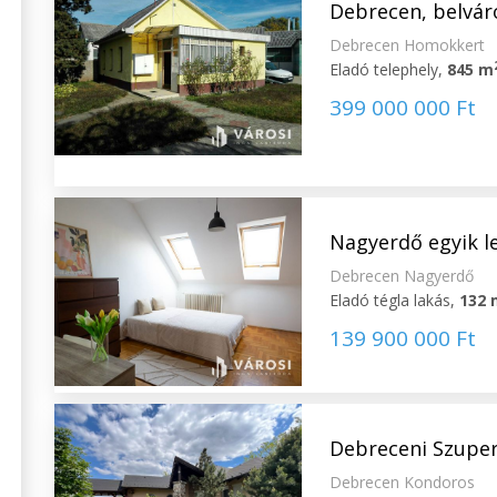
Debrecen, belvár
Debrecen Homokkert
Eladó telephely,
845 m
399 000 000 Ft
Nagyerdő egyik le
Debrecen Nagyerdő
Eladó tégla lakás,
132 
139 900 000 Ft
Debreceni Szuper 
Debrecen Kondoros