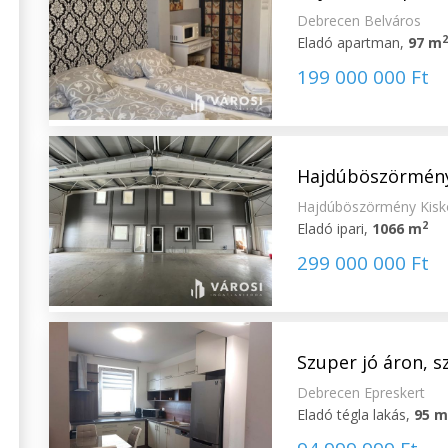
Debrecen Belváros
Eladó apartman,
97 m
199 000 000 Ft
Hajdúböszörményi
Hajdúböszörmény Kiskö
2
Eladó ipari,
1066 m
299 000 000 Ft
Szuper jó áron, s
Debrecen Epreskert
Eladó tégla lakás,
95 