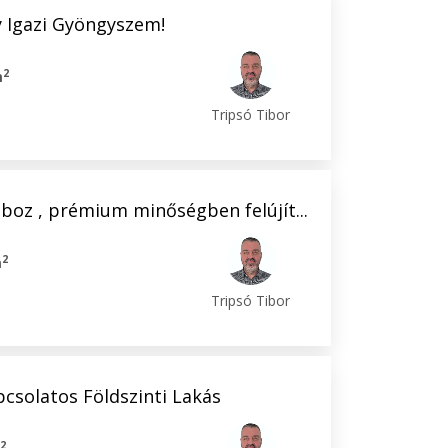
y Igazi Gyöngyszem!
2
m
Tripsó Tibor
oboz , prémium minőségben felújít...
p
2
m
Tripsó Tibor
csolatos Földszinti Lakás
p
2