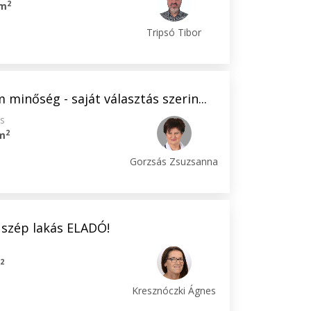
2
 m
Tripsó Tibor
 minőség - saját választás szerin...
os
2
m
Gorzsás Zsuzsanna
s szép lakás ELADÓ!
2
m
Kresznóczki Ágnes