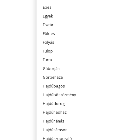
Ebes
Egyek
Esztár
Földes
Folyás
Fülöp
Furta
Gáborján
Görbeháza
Hajdúbagos
Hajdúböszörmény
Hajdúdorog
Hajdúhadház
Hajdúnánás
Hajdúsámson
Hajdúszoboszló