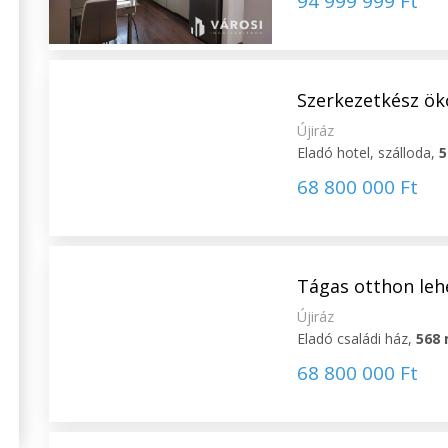
94 999 999 Ft
Szerkezetkész öko
Újiráz
Eladó hotel, szálloda,
5
68 800 000 Ft
Tágas otthon leh
Újiráz
Eladó családi ház,
568
68 800 000 Ft