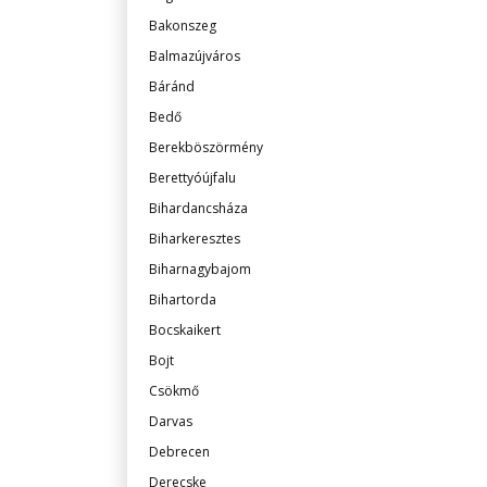
Bakonszeg
Balmazújváros
Báránd
Bedő
Berekböszörmény
Berettyóújfalu
Bihardancsháza
Biharkeresztes
Biharnagybajom
Bihartorda
Bocskaikert
Bojt
Csökmő
Darvas
Debrecen
Derecske