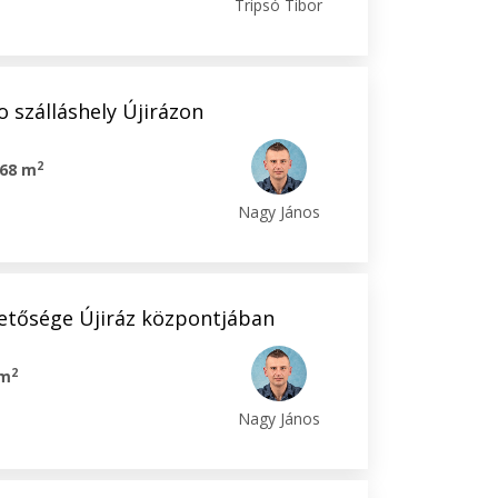
Tripsó Tibor
 szálláshely Újirázon
2
68 m
Nagy János
etősége Újiráz központjában
2
 m
Nagy János