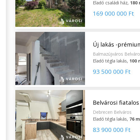
Eladó családi ház,
180
169 000 000 Ft
Új lakás -prémium
Balmazújváros Belvár
Eladó tégla lakás,
100 
93 500 000 Ft
Belvárosi fiatalo
Debrecen Belváros
Eladó tégla lakás,
76 
83 900 000 Ft