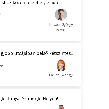
oshoz közeli telephely eladó
2
Kovács György
István
gjobb utcájában belső kétszintes...
2
m
Fábián Gyöngyi
Jó Tanya, Szuper Jó Helyen!