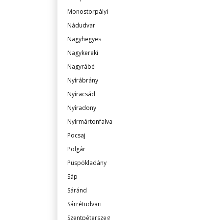
Monostorpályi
Nádudvar
Nagyhegyes
Nagykereki
Nagyrábé
Nyírábrány
Nyíracsád
Nyíradony
Nyírmártonfalva
Pocsaj
Polgár
Püspökladány
Sáp
Sáránd
Sárrétudvari
Szentpéterszeg