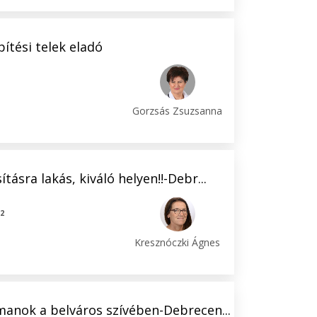
pítési telek eladó
Gorzsás Zsuzsanna
ásra lakás, kiváló helyen!!-Debr...
2
m
Kresznóczki Ágnes
manok a belváros szívében-Debrecen...