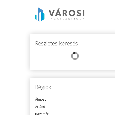
Részletes keresés
Régiók
Álmosd
Ártánd
Bagamér