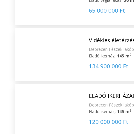
Eladó tégla lakás,
56 
65 000 000 Ft
Vidékies életérzé
Debrecen Fészek lakóp
2
Eladó ikerház,
145 m
134 900 000 Ft
ELADÓ IKERHÁZAK-
Debrecen Fészek lakóp
2
Eladó ikerház,
145 m
129 000 000 Ft