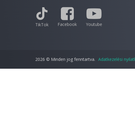
Facebook
Youtube
TikTok
2026 © Minden jog fenntartva.
Adatkezelési nyila