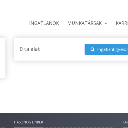
INGATLANOK
MUNKATÁRSAK
KARR
0 találat
Ingatlanfigyelő 
HASZNOS LINKEK
KA