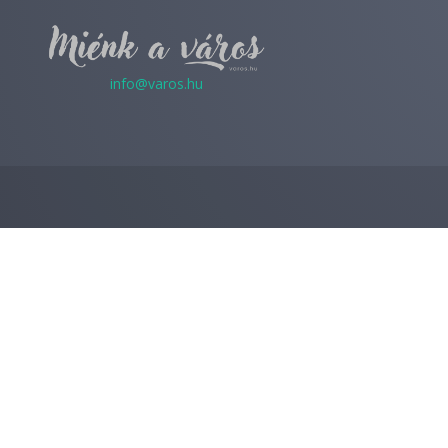
info@varos.hu