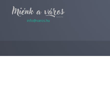
info@varos.hu