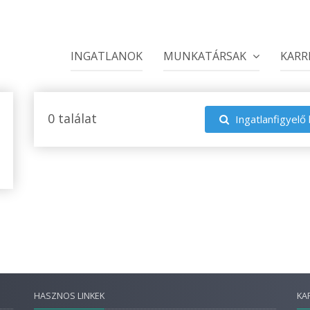
INGATLANOK
MUNKATÁRSAK
KARR
0 találat
Ingatlanfigyelő 
HASZNOS LINKEK
KA