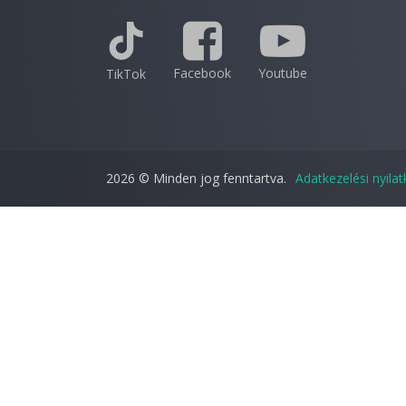
Facebook
Youtube
TikTok
2026 © Minden jog fenntartva.
Adatkezelési nyila