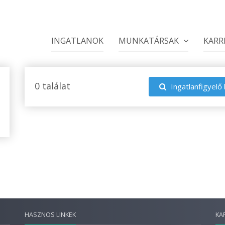
INGATLANOK
MUNKATÁRSAK
KARR
0 találat
Ingatlanfigyelő 
HASZNOS LINKEK
KA