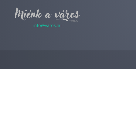
info@varos.hu