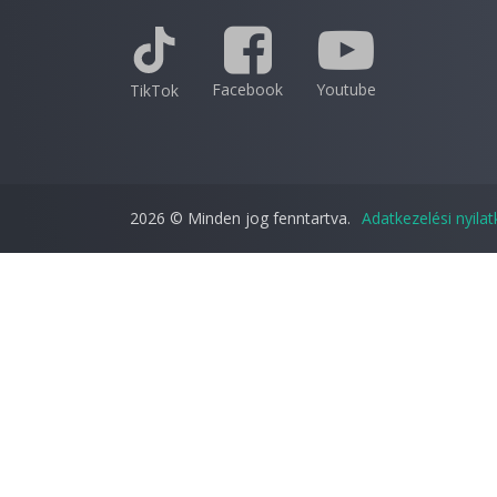
Facebook
Youtube
TikTok
2026 © Minden jog fenntartva.
Adatkezelési nyila