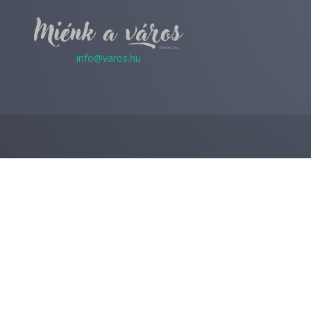
info@varos.hu