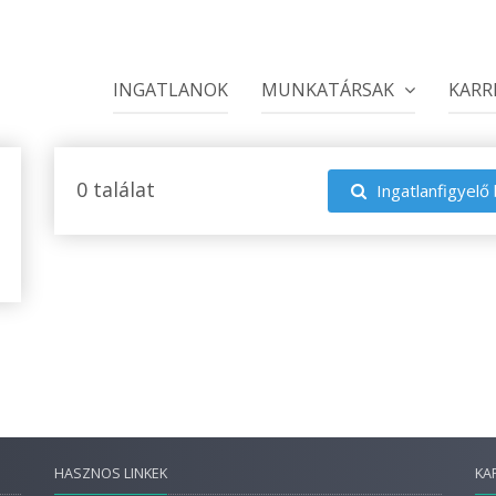
INGATLANOK
MUNKATÁRSAK
KARR
0 találat
Ingatlanfigyelő 
HASZNOS LINKEK
KA