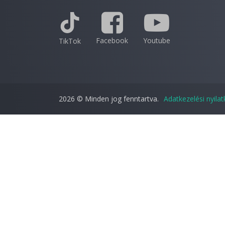
Facebook
Youtube
TikTok
2026 © Minden jog fenntartva.
Adatkezelési nyila