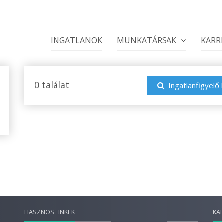
INGATLANOK
MUNKATÁRSAK
KARR
0 találat
Ingatlanfigyelő 
HASZNOS LINKEK
KA