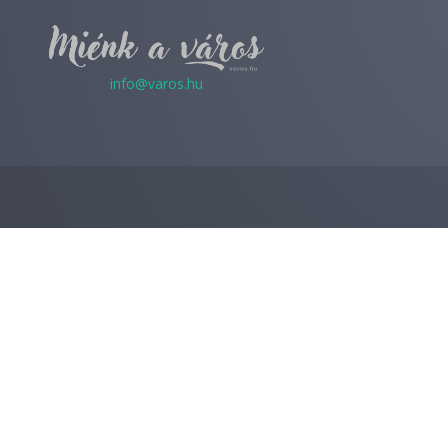
info@varos.hu