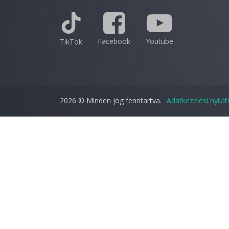
Facebook
Youtube
TikTok
2026 © Minden jog fenntartva.
Adatkezelési nyila