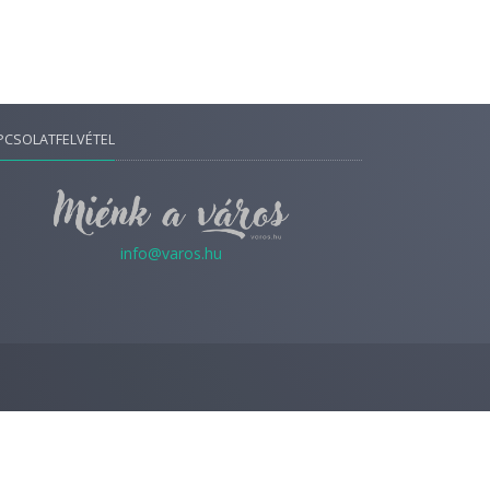
PCSOLATFELVÉTEL
info@varos.hu