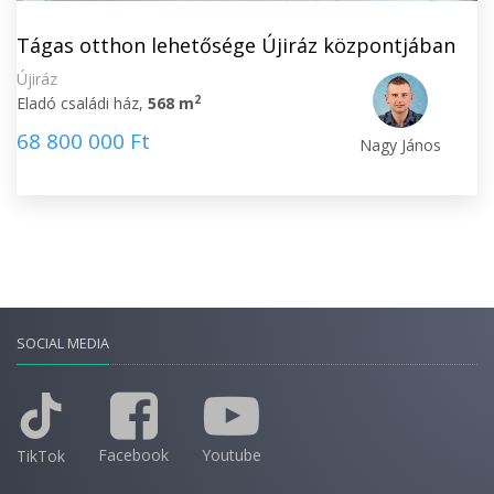
Tágas otthon lehetősége Újiráz központjában
Újiráz
2
Eladó családi ház,
568 m
68 800 000 Ft
Nagy János
SOCIAL MEDIA
Facebook
Youtube
TikTok