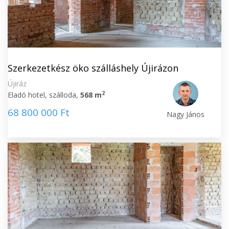
Szerkezetkész öko szálláshely Újirázon
Újiráz
2
Eladó hotel, szálloda,
568 m
68 800 000 Ft
Nagy János