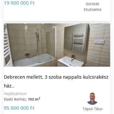
19 900 000 Ft
Gorzsás
Zsuzsanna
Debrecen mellett, 3 szoba nappalis kulcsrakész
ház...
Hajdúsámson
2
Eladó ikerház,
102 m
95 000 000 Ft
Tripsó Tibor