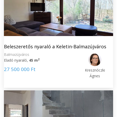
Beleszeretős nyaraló a Keletin-Balmazújváros
Balmazújváros
2
Eladó nyaraló,
45 m
27 500 000 Ft
Kresznóczki
Ágnes