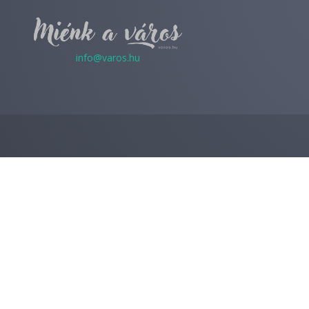
info@varos.hu