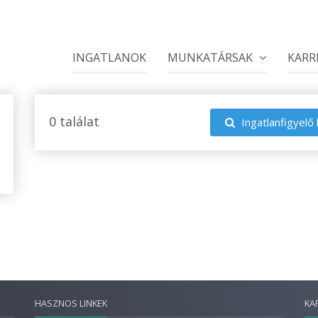
INGATLANOK
MUNKATÁRSAK
KARR
0 találat
Ingatlanfigyelő 
HASZNOS LINKEK
KA