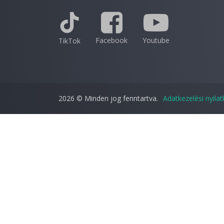
Facebook
Youtube
TikTok
2026 © Minden jog fenntartva.
Adatkezelési nyila