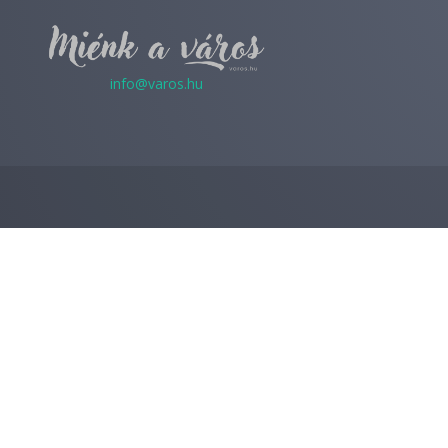
info@varos.hu