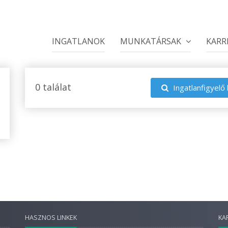
INGATLANOK
MUNKATÁRSAK
KARR
0 találat
Ingatlanfigyelő 
HASZNOS LINKEK
KA