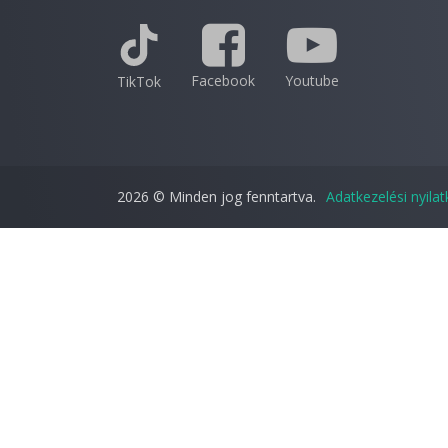
Facebook
Youtube
TikTok
2026 © Minden jog fenntartva.
Adatkezelési nyila