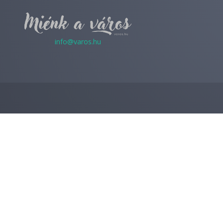
info@varos.hu