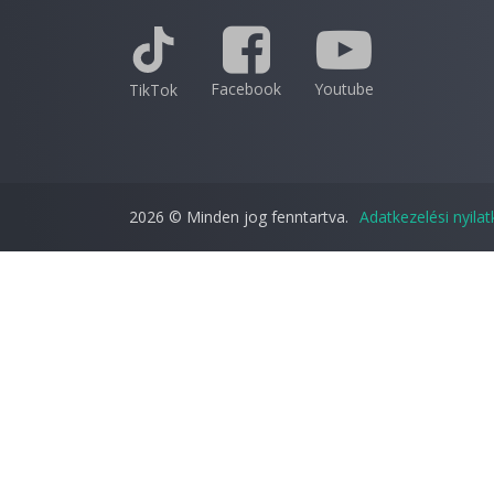
Facebook
Youtube
TikTok
2026 © Minden jog fenntartva.
Adatkezelési nyila