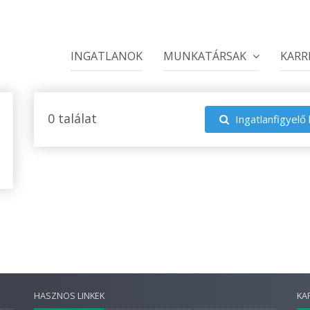
INGATLANOK
MUNKATÁRSAK
KARR
0 találat
Ingatlanfigyelő 
HASZNOS LINKEK
KA