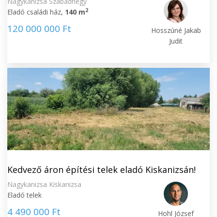
Nagykanizsa Szabadhegy
2
Eladó családi ház,
140 m
120 000 000 Ft
Hosszúné Jakab
Judit
Kedvező áron építési telek eladó Kiskanizsán!
Nagykanizsa Kiskanizsa
Eladó telek
4 490 000 Ft
Hohl József