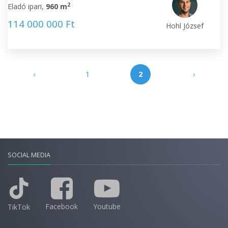
2
Eladó ipari,
960 m
114 000 000 Ft
Hohl József
‹
1
2
›
SOCIAL MEDIA
Facebook
Youtube
TikTok