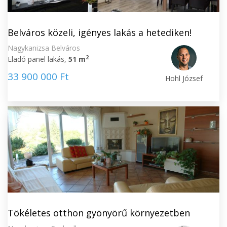
Belváros közeli, igényes lakás a hetediken!
Nagykanizsa Belváros
2
Eladó panel lakás,
51 m
33 900 000 Ft
Hohl József
Tökéletes otthon gyönyörű környezetben