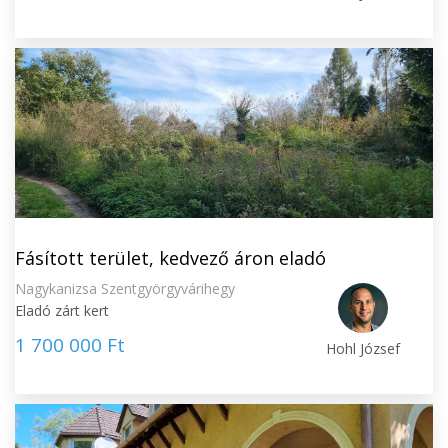
Fásított terület, kedvező áron eladó
Nagykanizsa Szentgyörgyvárihegy
Eladó zárt kert
1 700 000 Ft
Hohl József