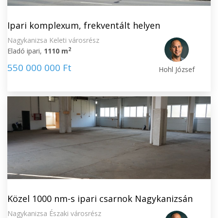
Ipari komplexum, frekventált helyen
Nagykanizsa Keleti városrész
2
Eladó ipari,
1110 m
550 000 000 Ft
Hohl József
Közel 1000 nm-s ipari csarnok Nagykanizsán
Nagykanizsa Északi városrész