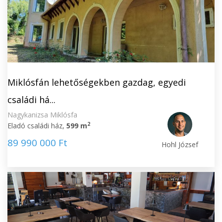
Miklósfán lehetőségekben gazdag, egyedi
családi há...
Nagykanizsa Miklósfa
2
Eladó családi ház,
599 m
89 990 000 Ft
Hohl József