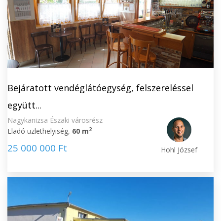
Bejáratott vendéglátóegység, felszereléssel
együtt...
Nagykanizsa Északi városrész
2
Eladó üzlethelyiség,
60 m
25 000 000 Ft
Hohl József