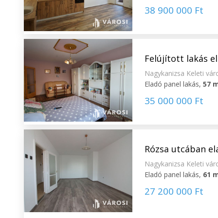
38 900 000 Ft
Felújított lakás 
Nagykanizsa Keleti vár
Eladó panel lakás,
57 
35 000 000 Ft
Rózsa utcában el
Nagykanizsa Keleti vár
Eladó panel lakás,
61 
27 200 000 Ft