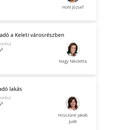
Hohl József
eladó a Keleti városrészben
osrész
2
m
Nagy Nikoletta
adó lakás
osrész
2
m
Hosszúné Jakab
Judit