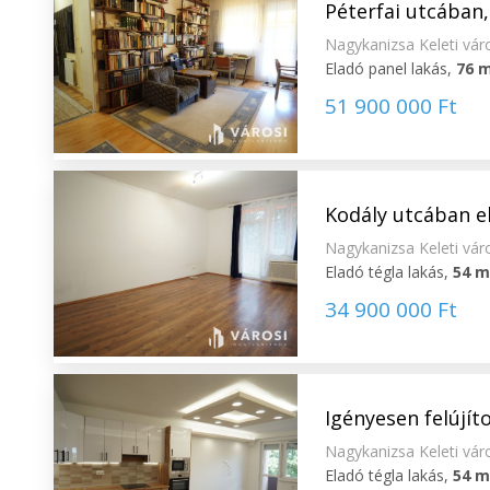
Péterfai utcában,
Nagykanizsa Keleti vár
Eladó panel lakás,
76 
51 900 000 Ft
Kodály utcában el
Nagykanizsa Keleti vár
Eladó tégla lakás,
54 
34 900 000 Ft
Igényesen felújít
Nagykanizsa Keleti vár
Eladó tégla lakás,
54 