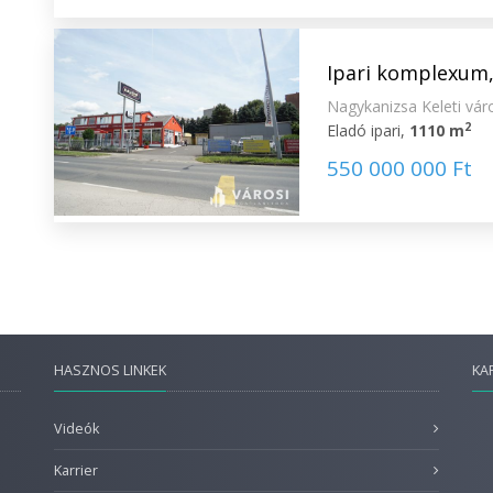
Ipari komplexum,
Nagykanizsa Keleti vár
2
Eladó ipari,
1110 m
550 000 000 Ft
HASZNOS LINKEK
KA
Videók
Karrier