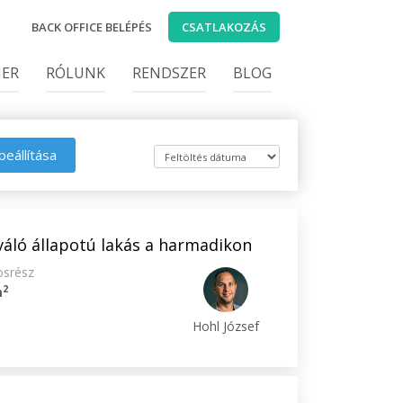
BACK OFFICE BELÉPÉS
CSATLAKOZÁS
IER
RÓLUNK
RENDSZER
BLOG
beállítása
váló állapotú lakás a harmadikon
osrész
2
m
Hohl József