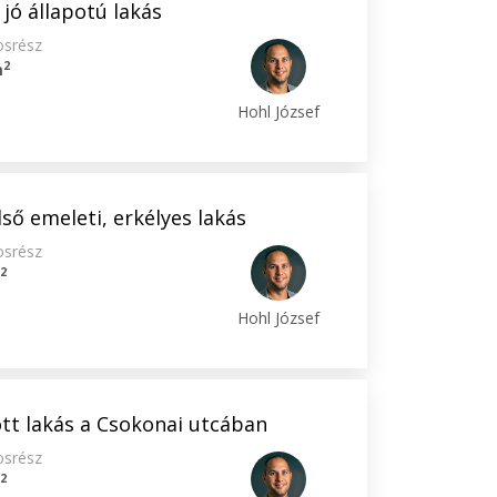
 jó állapotú lakás
osrész
2
m
Hohl József
ső emeleti, erkélyes lakás
osrész
2
m
Hohl József
ott lakás a Csokonai utcában
osrész
2
m