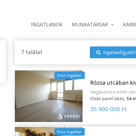
INGATLANOK
MUNKATÁRSAK
KARR
7 találat
Ingatlanfigyelő 
Friss ingatlan
Rózsa utcában ki
Nagykanizsa Keleti vár
Eladó panel lakás,
54 
35 900 000 Ft
Friss ingatlan