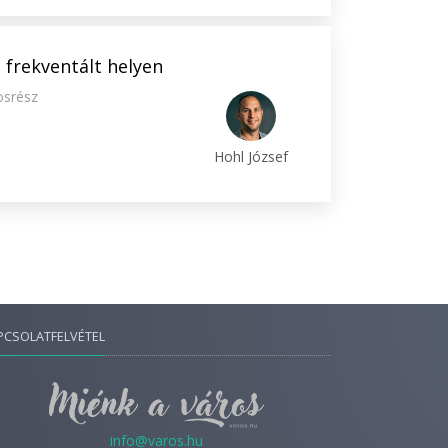
 frekventált helyen
osrész
Hohl József
PCSOLATFELVÉTEL
info@varos.hu