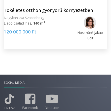
Tökéletes otthon gyönyörű környezetben
Nagykanizsa Szabadhegy
2
Eladó családi ház,
140 m
120 000 000 Ft
Hosszúné Jakab
Judit
SOCIAL MEDIA
Facebook
Youtube
TikTok