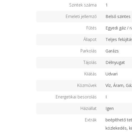
Szintek száma
1
Emeleti jellemző
Belső szintes
Fűtés
Egyedi gáz / r
Állapot
Teljes felújítá
Parkolás
Garázs
Tájolás
Délnyugat
Kilátás
Udvari
Közművek
Víz, Áram, Gá
Energetikai besorolás
I
Háziállat
Igen
Extrák
beépíthető tet
közlekedés, k