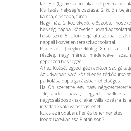
lakrész. (Igény szerint akár két generációnak
Kis lakás helységfelosztása: 2 külön bejá
kamra, előszoba, fürdő.
Nagy ház: 2 közlekedő, előszoba, mosókon
helység, nappali közvetlen udvarkapcsolattal
Felső szint: 5 külön bejáratú szoba, közle
nappali közvetlen teraszkapcsolattal.
Pinceszint: (megközelítőleg 8m-re a föl
részleg, nagy méretű medencével, szaun
gépészeti helységgel.
A ház fűtését egyedi gáz radiátor szolgáltatj
Az udvarban való közlekedés térkőburkolat
parkolása dupla garázsban lehetséges.
Ha Ön szeretne egy nagy négyzetméterrel 
felújítandó házat, egyedi wellness k
nagycsaládosoknak, akár vállalkozásra is a
ingatlan kiváló választás lehet.
Kulcs az irodában. Per és tehermenetes!
Iroda: Nagykanizsa Platán sor 7