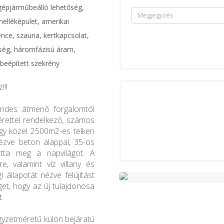
 gépjárműbeálló lehetőség,
melléképület, amerikai
ce, szauna, kertkapcsolat,
ség, háromfázisú áram,
 beépített szekrény
!!!
endes átmenő forgalomtól
rettel rendelkező, számos
 egy közel 2500m2-es telken
ézve beton alappal, 35-ös
látta meg a napvilágot. A
, valamint víz villany és
i állapotát nézve felújítást
get, hogy az új tulajdonosa
t.
égyzetméretű külön bejáratú