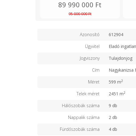
89 990 000 Ft
95 000 000 Ft
Azonosító
612904
Ügyvitel
Eladó ingatla
Jogviszony
Tulajdonjog
Cím
Nagykanizsa 
2
Méret
599 m
2
Telek méret
2451 m
Hálószobák száma
9 db
Nappalik száma
2 db
Fürdőszobák száma
4 db