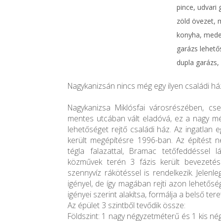
pince, udvari
zöld övezet, 
konyha, meden
garázs lehető
dupla garázs,
Nagykanizsán nincs még egy ilyen családi ház
Nagykanizsa Miklósfai városrészében, cs
mentes utcában vált eladóvá, ez a nagy mé
lehetőséget rejtő családi ház. Az ingatlan
került megépítésre 1996-ban. Az építést n
tégla falazattal, Bramac tetőfeddéssel 
közművek terén 3 fázis került bevezetésre
szennyvíz rákötéssel is rendelkezik. Jelenleg
igényel, de így magában rejti azon lehetősé
igényei szerint alakítsa, formálja a belső tere
Az épület 3 szintből tevődik össze:
Földszint: 1 nagy négyzetméterű és 1 kis n