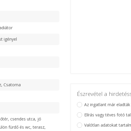
adiátor
st igényel
z, Csatorna
Észrevétel a hirdeté
Az ingatlant már eladták
Elírás vagy téves fotó ta
őtér, csendes utca, jó
Valótlan adatokat tartal
ülön fürdő és wc, terasz,