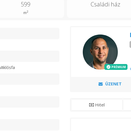
599
Családi ház
2
m
n
Miklósfa
PRÉMIUM
ÜZENET
Hitel