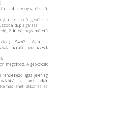
)
ratú szoba, konyha étkező,
yha, kis fürdő, gépészeti
, szoba, dupla garázs.
kedő, 2 fürdő, nagy méretű
d alatt) 154m2 - Wellness
ával, merülő medencével,
ák.
on megoldott. A gépkocsik
rendelkező, igaz jelenleg
ialakítással, ami akár
lkalmas lehet, akkor ez az