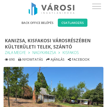
BACK OFFICE BELÉPÉS
CSATLAKOZÁS
KANIZSA, KISFAKOSI VÁROSRÉSZÉBEN
KÜLTERÜLETI TELEK, SZÁNTÓ
ZALA MEGYE
NAGYKANIZSA
KISFAKOS
690
NYOMTATÁS
AJÁNLÁS
FACEBOOK