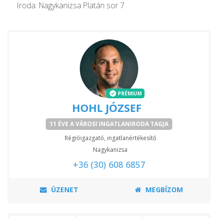
Iroda: Nagykanizsa Platán sor 7
PRÉMIUM
HOHL JÓZSEF
11 ÉVE A VÁROSI INGATLANIRODA TAGJA
Régióigazgató, ingatlanértékesítő
Nagykanizsa
+36 (30) 608 6857
ÜZENET
MEGBÍZOM