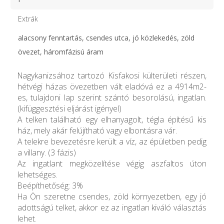
Extrák
alacsony fenntartás, csendes utca, jó közlekedés, zöld
övezet, háromfázisú áram
Nagykanizsához tartozó Kisfakosi külterületi részen,
hétvégi házas övezetben vált eladóvá ez a 4914m2-
es, tulajdoni lap szerint szántó besorolású, ingatlan.
(kifüggesztési eljárást igényel)
A telken található egy elhanyagolt, tégla építésű kis
ház, mely akár felújítható vagy elbontásra vár.
A telekre bevezetésre került a víz, az épületben pedig
a villany. (3 fázis)
Az ingatlant megközelítése végig aszfaltos úton
lehetséges.
Beépíthetőség: 3%
Ha Ön szeretne csendes, zöld környezetben, egy jó
adottságú telket, akkor ez az ingatlan kiváló választás
lehet.