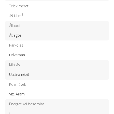
Telek méret
2
4914 m
Állapot
Átlagos
Parkolás
Udvarban
Kilátás
Utcára néző
Közművek
Víz, Áram
Energetikai besorolás
I