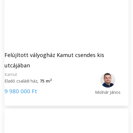
Felújított vályogház Kamut csendes kis
utcájában
Kamut
2
Eladó családi ház,
75 m
9 980 000 Ft
Molnár János