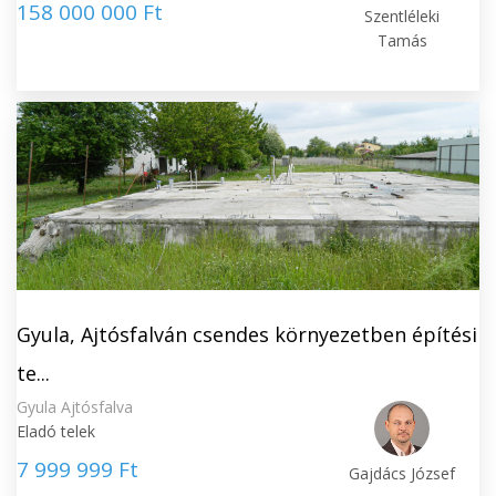
158 000 000 Ft
Szentléleki
Tamás
Gyula, Ajtósfalván csendes környezetben építési
te...
Gyula Ajtósfalva
Eladó telek
7 999 999 Ft
Gajdács József