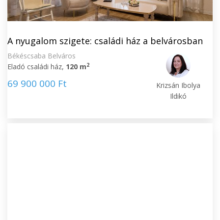
A nyugalom szigete: családi ház a belvárosban
Békéscsaba Belváros
2
Eladó családi ház,
120 m
69 900 000 Ft
Krizsán Ibolya
Ildikó