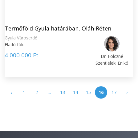
Termőföld Gyula határában, Oláh-Réten
Gyula Városerdő
Eladó föld
4 000 000 Ft
Dr. Folczné
Szentléleki Enikő
‹
1
2
...
13
14
15
16
17
›