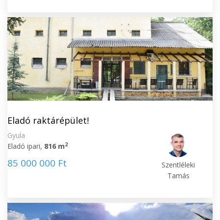
Eladó raktárépület!
Gyula
2
Eladó ipari,
816 m
85 000 000 Ft
Szentléleki
Tamás