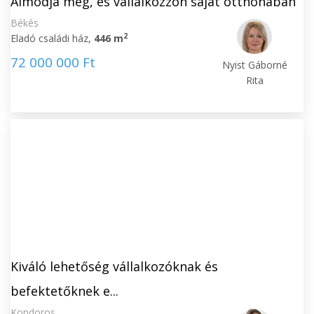
Álmodja meg, és vállalkozzon saját otthonában
Békés
2
Eladó családi ház,
446 m
72 000 000 Ft
Nyist Gáborné
Rita
Kiváló lehetőség vállalkozóknak és
befektetőknek e...
Kondoros