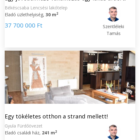
Békéscsaba Lencsési lakótelep
2
Eladó üzlethelyiség,
30 m
37 700 000 Ft
Szentléleki
Tamás
Egy tökéletes otthon a strand mellett!
Gyula Fürdőövezet
2
Eladó családi ház,
241 m