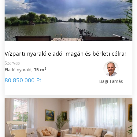
Vízparti nyaraló eladó, magán és bérleti célra!
Szarvas
2
Eladó nyaraló,
75 m
80 850 000 Ft
Bagi Tamás