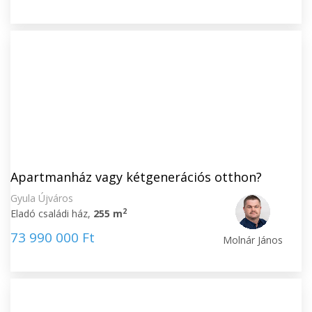
Apartmanház vagy kétgenerációs otthon?
Gyula Újváros
2
Eladó családi ház,
255 m
73 990 000 Ft
Molnár János