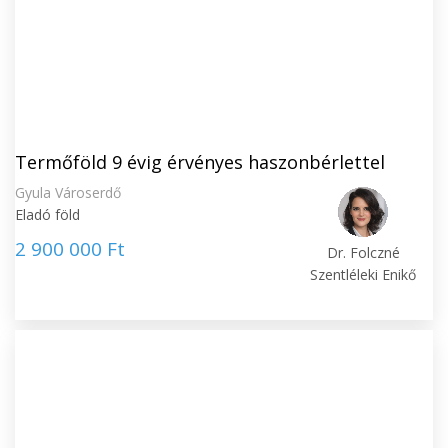
Termőföld 9 évig érvényes haszonbérlettel
Gyula Városerdő
Eladó föld
2 900 000 Ft
Dr. Folczné
Szentléleki Enikő