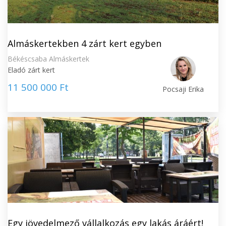
Almáskertekben 4 zárt kert egyben
Békéscsaba Almáskertek
Eladó zárt kert
11 500 000 Ft
Pocsaji Erika
Egy jövedelmező vállalkozás egy lakás áráért!