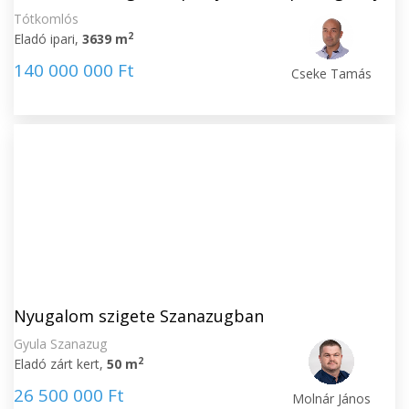
Tótkomlós
2
Eladó ipari,
3639 m
140 000 000 Ft
Cseke Tamás
Nyugalom szigete Szanazugban
Gyula Szanazug
2
Eladó zárt kert,
50 m
26 500 000 Ft
Molnár János