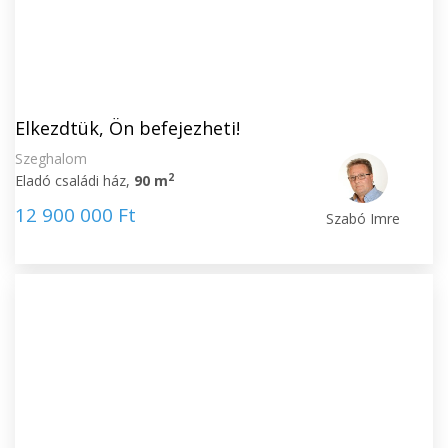
Elkezdtük, Ön befejezheti!
Szeghalom
2
Eladó családi ház,
90 m
12 900 000 Ft
Szabó Imre