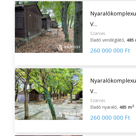
Nyaralókomplexu
V...
Szarvas
Eladó vendéglátó,
485
260 000 000 Ft
Nyaralókomplexu
V...
Szarvas
2
Eladó nyaraló,
485 m
260 000 000 Ft