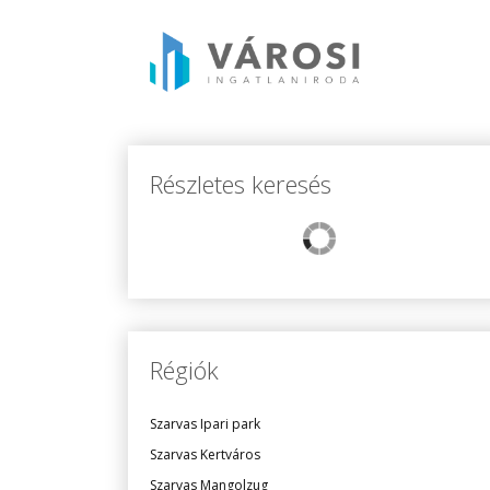
Részletes keresés
Régiók
Szarvas Ipari park
Szarvas Kertváros
Szarvas Mangolzug