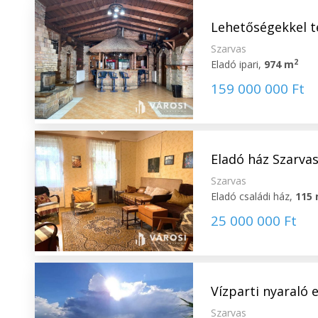
Lehetőségekkel te
Szarvas
2
Eladó ipari,
974 m
159 000 000 Ft
Eladó ház Szarvas
Szarvas
Eladó családi ház,
115
25 000 000 Ft
Vízparti nyaraló 
Szarvas