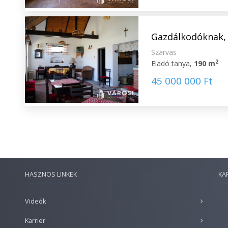
Gazdálkodóknak, 
Szarvas
2
Eladó tanya,
190 m
45 000 000 Ft
HASZNOS LINKEK
KA
Videók
Karrier