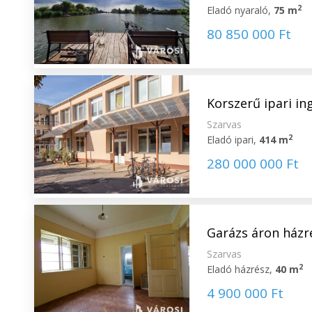
2
Eladó nyaraló,
75 m
80 850 000 Ft
Korszerű ipari i
Szarvas
2
Eladó ipari,
414 m
280 000 000 Ft
Garázs áron házr
Szarvas
2
Eladó házrész,
40 m
4 900 000 Ft