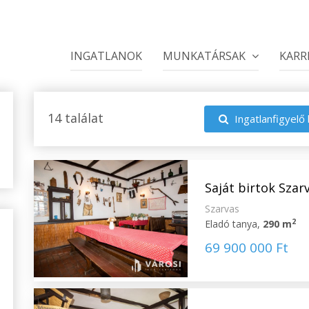
INGATLANOK
MUNKATÁRSAK
KARR
14 találat
Ingatlanfigyelő 
Saját birtok Szar
Szarvas
2
Eladó tanya,
290 m
69 900 000 Ft