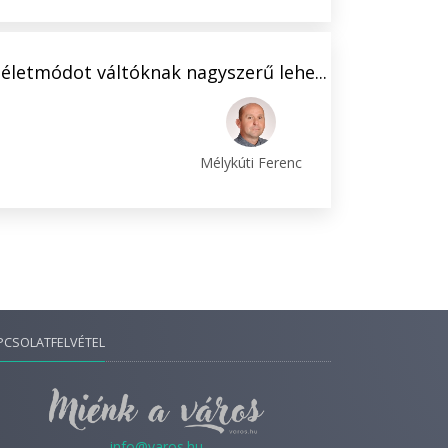
életmódot váltóknak nagyszerű lehe...
Mélykúti Ferenc
PCSOLATFELVÉTEL
info@varos.hu