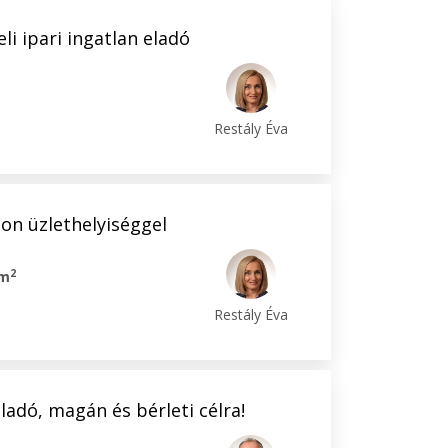
li ipari ingatlan eladó
Restály Éva
on üzlethelyiséggel
2
 m
Restály Éva
eladó, magán és bérleti célra!