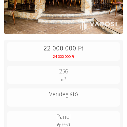
22 000 000 Ft
24 000 000 Ft
256
2
m
Vendéglátó
Panel
építésű