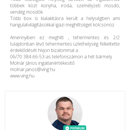
többek közt konyha, iroda, személyzeti mosdó,
vendég mosdók.
Több box is kialakításra került a helységben ami
hangulatvilágításokkal igazi meghittséget kölcsönöz.
Amennyiben ez meghitt , tehermentes és 2/2
tulajdonban lévő tehermentes üzlethelység felkeltette
érdeklődését hívjon bizalommal a
06/70 384-66-53-as telefonszámon a hét bármely
Molnár János ingatlanértékesítő
molnar.janos@ving.hu
www.ving.hu
PRÉMIUM