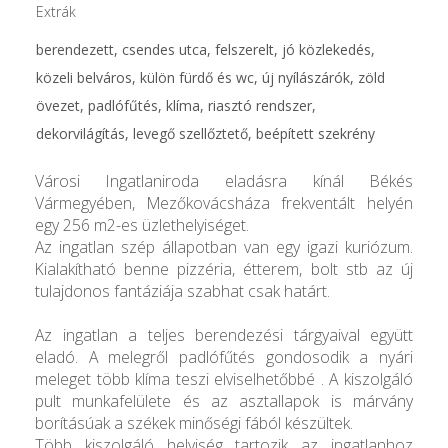
Extrák
berendezett, csendes utca, felszerelt, jó közlekedés,
közeli belváros, külön fürdő és wc, új nyílászárók, zöld
övezet, padlófűtés, klíma, riasztó rendszer,
dekorvilágítás, levegő szellőztető, beépített szekrény
Városi Ingatlaniroda eladásra kínál Békés
Vármegyében, Mezőkovácsháza frekventált helyén
egy 256 m2-es üzlethelyiséget.
Az ingatlan szép állapotban van egy igazi kuriózum.
Kialakítható benne pizzéria, étterem, bolt stb az új
tulajdonos fantáziája szabhat csak határt.
Az ingatlan a teljes berendezési tárgyaival együtt
eladó. A melegről padlófűtés gondosodik a nyári
meleget több klíma teszi elviselhetőbbé . A kiszolgáló
pult munkafelülete és az asztallapok is márvány
borításúak a székek minőségi fából készültek.
Több kiszolgáló helyiség tartozik az ingatlanhoz