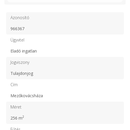
Azonosító
966367
Ügyvitel
Eladó ingatlan
Jogviszony
Tulajdonjog
Cím
Mezőkovácsháza
Méret
2
256 m
Fűtés