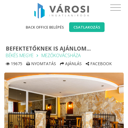
BACK OFFICE BELÉPÉS
CSATLAKOZÁS
BEFEKTETŐKNEK IS AJÁNLOM...
BÉKÉS MEGYE
MEZŐKOVÁCSHÁZA
19675
NYOMTATÁS
AJÁNLÁS
FACEBOOK