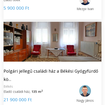
5 900 000 Ft
Mezyv Ivan
Polgári jellegű családi ház a Békési Gyógyfürdő
kö...
Békés
2
Eladó családi ház,
135 m
21 900 000 Ft
Nagy János