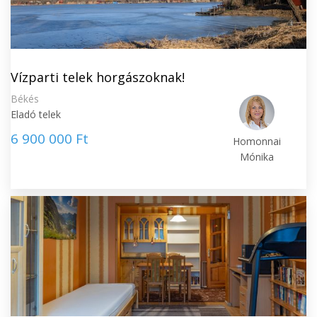
Vízparti telek horgászoknak!
Békés
Eladó telek
6 900 000 Ft
Homonnai
Mónika