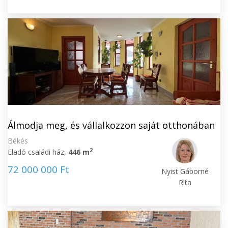
Álmodja meg, és vállalkozzon saját otthonában
Békés
2
Eladó családi ház,
446 m
72 000 000 Ft
Nyist Gáborné
Rita