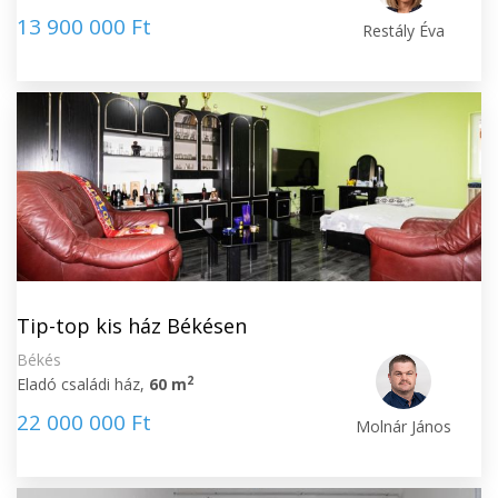
13 900 000 Ft
Restály Éva
Tip-top kis ház Békésen
Békés
2
Eladó családi ház,
60 m
22 000 000 Ft
Molnár János