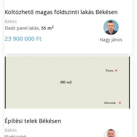
Költözhető magas földszinti lakás Békésen
Békés
2
Eladó panel lakás,
55 m
23 900 000 Ft
Nagy János
Építési telek Békésen
Békés
Eladó telek