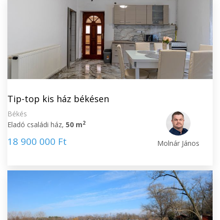
Tip-top kis ház békésen
Békés
2
Eladó családi ház,
50 m
18 900 000 Ft
Molnár János