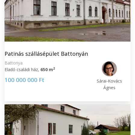
Patinás szállásépület Battonyán
Battonya
2
Eladó családi ház,
650 m
100 000 000 Ft
Sárai-Kovács
Ágnes