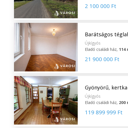
2 100 000 Ft
Barátságos tégla
Újkígyós
Eladó családi ház,
114
21 900 000 Ft
Gyönyörű, kertka
Újkígyós
Eladó családi ház,
200
119 899 999 Ft