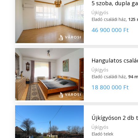
5 szoba, dupla g
Újkígyós
Eladó családi ház,
125
46 900 000 Ft
Hangulatos család
Újkígyós
Eladó családi ház,
94 
18 800 000 Ft
Újkígyóson 2 db t
Újkígyós
Eladó telek