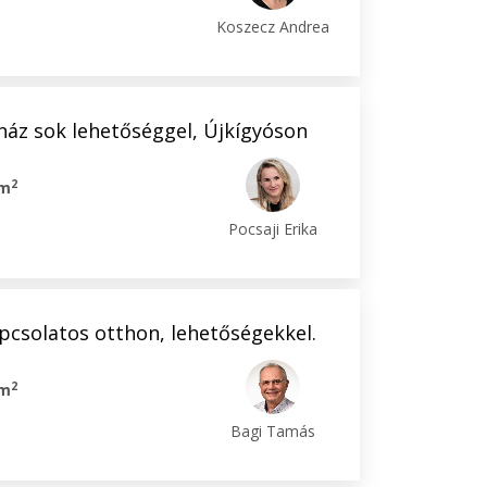
Koszecz Andrea
ház sok lehetőséggel, Újkígyóson
2
 m
Pocsaji Erika
pcsolatos otthon, lehetőségekkel.
2
 m
Bagi Tamás