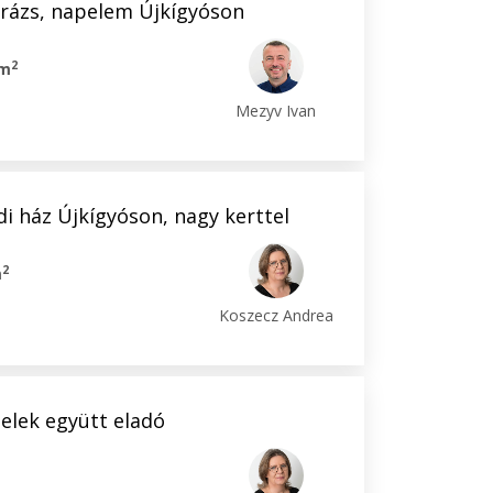
arázs, napelem Újkígyóson
2
 m
Mezyv Ivan
i ház Újkígyóson, nagy kerttel
2
m
Koszecz Andrea
elek együtt eladó