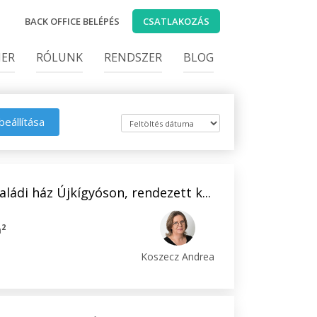
BACK OFFICE BELÉPÉS
CSATLAKOZÁS
IER
RÓLUNK
RENDSZER
BLOG
beállítása
aládi ház Újkígyóson, rendezett k...
2
m
Koszecz Andrea