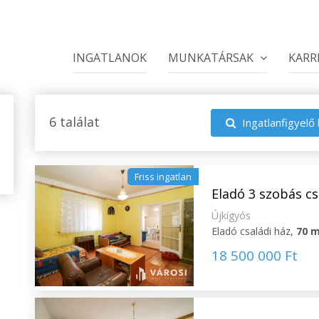
INGATLANOK
MUNKATÁRSAK
KARR
6 találat
Ingatlanfigyelő 
Friss ingatlan
Eladó 3 szobás cs
Újkígyós
Eladó családi ház,
70 
18 500 000 Ft