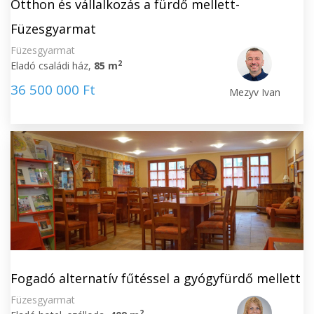
Otthon és vállalkozás a fürdő mellett-
Füzesgyarmat
Füzesgyarmat
2
Eladó családi ház,
85 m
36 500 000 Ft
Mezyv Ivan
Fogadó alternatív fűtéssel a gyógyfürdő mellett
Füzesgyarmat
2