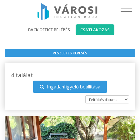
BACK OFFICE BELÉPÉS
CSATLAKOZÁS
RÉSZLETES KERESÉS
4 találat
Ingatlanfigyelő beállítása