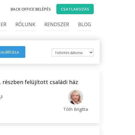
BACK OFFICE BELÉPÉS
CSATLAKOZÁS
IER
RÓLUNK
RENDSZER
BLOG
beállítása
 részben felújított családi ház
2
m
Tóth Brigitta