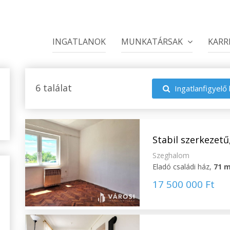
INGATLANOK
MUNKATÁRSAK
KARR
6 találat
Ingatlanfigyelő 
Stabil szerkezetű,
Szeghalom
Eladó családi ház,
71 
17 500 000 Ft