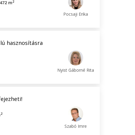
2
472 m
Pocsaji Erika
élú hasznosításra
Nyist Gáborné Rita
ejezheti!
2
m
Szabó Imre