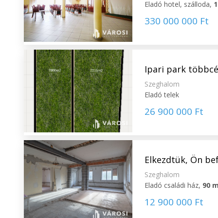
Eladó hotel, szálloda,
1
330 000 000 Ft
Ipari park többc
Szeghalom
Eladó telek
26 900 000 Ft
Elkezdtük, Ön bef
Szeghalom
Eladó családi ház,
90 
12 900 000 Ft