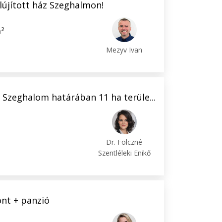
felújított ház Szeghalmon!
2
m
Mezyv Ivan
 Szeghalom határában 11 ha terüle...
Dr. Folczné
Szentléleki Enikő
nt + panzió