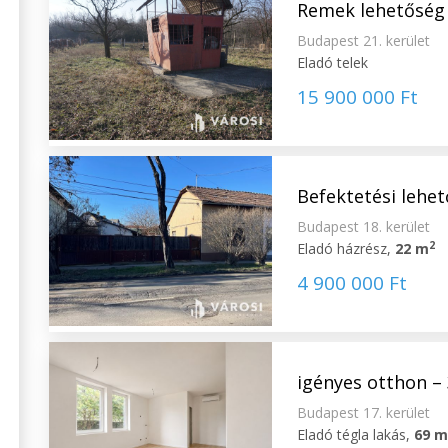
Remek lehetőség 
Budapest 21. kerület
Eladó telek
15 900 000 Ft
Befektetési lehet
Budapest 18. kerület
2
Eladó házrész,
22 m
4 900 000 Ft
igényes otthon –
Budapest 17. kerület
Eladó tégla lakás,
69 