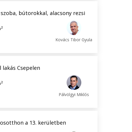
szoba, bútorokkal, alacsony rezsi
2
m
Kovács Tibor Gyula
l lakás Csepelen
2
m
Pálvölgyi Miklós
kosotthon a 13. kerületben