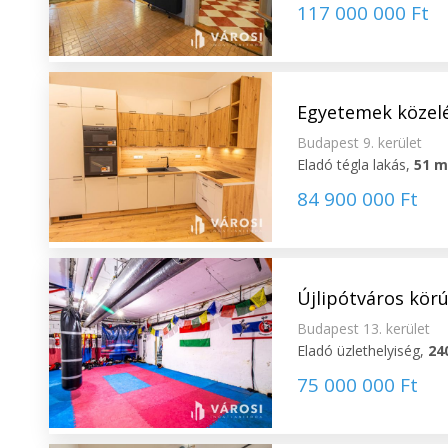
117 000 000 Ft
Egyetemek közeléb
Budapest 9. kerület
Eladó tégla lakás,
51 
84 900 000 Ft
Újlipótváros körút
Budapest 13. kerület
Eladó üzlethelyiség,
24
75 000 000 Ft