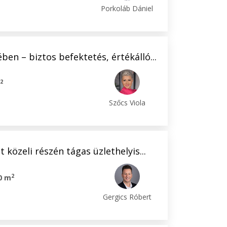
Porkoláb Dániel
en – biztos befektetés, értékálló...
2
m
Szőcs Viola
 közeli részén tágas üzlethelyis...
2
0 m
Gergics Róbert