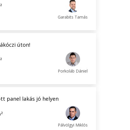
2
m
Garabits Tamás
Rákóczi úton!
2
m
Porkoláb Dániel
ott panel lakás jó helyen
2
m
Pálvölgyi Miklós