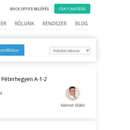
BACK OFFICE BELÉPÉS
CSATLAKOZÁS
IER
RÓLUNK
RENDSZER
BLOG
beállítása
s Péterhegyen A-1-2
2
m
Német Máté