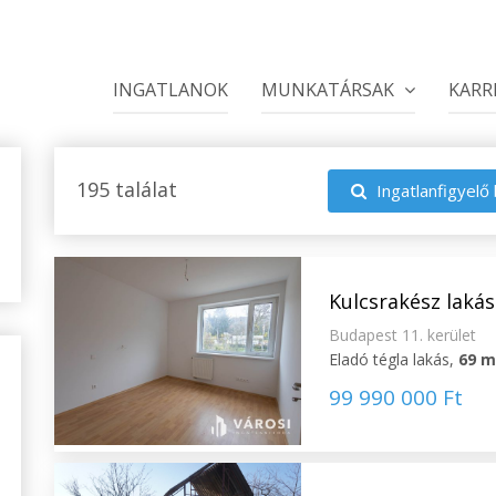
INGATLANOK
MUNKATÁRSAK
KARR
195 találat
Ingatlanfigyelő 
Kulcsrakész laká
Budapest 11. kerület
Eladó tégla lakás,
69 
99 990 000 Ft