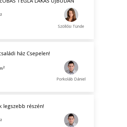
SZOBÁS TÉGLA LAKÁS ÚJBUDÁN
2
m
Szöllősi Tünde
saládi ház Csepelen!
2
 m
Porkoláb Dániel
k legszebb részén!
2
m