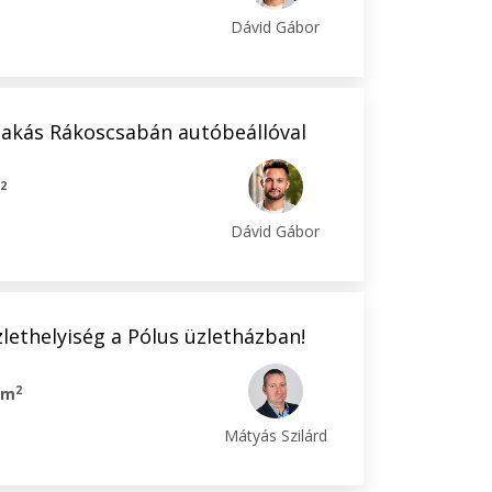
Dávid Gábor
 lakás Rákoscsabán autóbeállóval
2
m
Dávid Gábor
lethelyiség a Pólus üzletházban!
2
 m
Mátyás Szilárd