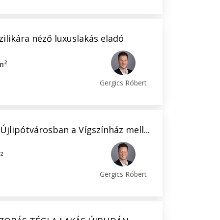
zilikára néző luxuslakás eladó
2
m
Gergics Róbert
Újlipótvárosban a Vígszínház mell...
2
m
Gergics Róbert