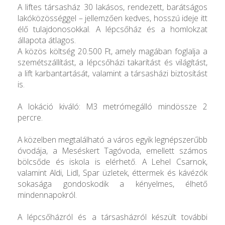
A liftes társasház 30 lakásos, rendezett, barátságos
lakóközösséggel – jellemzően kedves, hosszú ideje itt
élő tulajdonosokkal. A lépcsőház és a homlokzat
állapota átlagos.
A közös költség 20.500 Ft, amely magában foglalja a
szemétszállítást, a lépcsőházi takarítást és világítást,
a lift karbantartását, valamint a társasházi biztosítást
is.
A lokáció kiváló: M3 metrómegálló mindössze 2
percre.
A közelben megtalálható a város egyik legnépszerűbb
óvodája, a Meséskert Tagóvoda, emellett számos
bölcsőde és iskola is elérhető. A Lehel Csarnok,
valamint Aldi, Lidl, Spar üzletek, éttermek és kávézók
sokasága gondoskodik a kényelmes, élhető
mindennapokról.
A lépcsőházról és a társasházról készült további