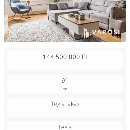
144 500 000 Ft
91
2
m
Tégla lakás
Tégla