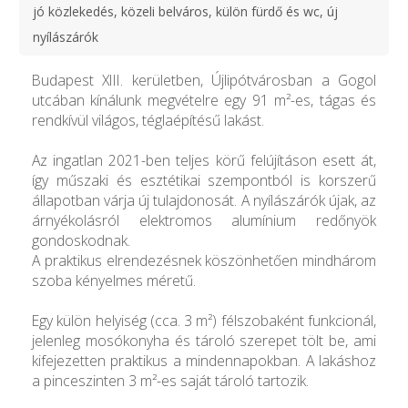
jó közlekedés, közeli belváros, külön fürdő és wc, új
nyílászárók
Budapest XIII. kerületben, Újlipótvárosban a Gogol
utcában kínálunk megvételre egy 91 m²-es, tágas és
rendkívül világos, téglaépítésű lakást.
Az ingatlan 2021-ben teljes körű felújításon esett át,
így műszaki és esztétikai szempontból is korszerű
állapotban várja új tulajdonosát. A nyílászárók újak, az
árnyékolásról elektromos alumínium redőnyök
gondoskodnak.
A praktikus elrendezésnek köszönhetően mindhárom
szoba kényelmes méretű.
Egy külön helyiség (cca. 3 m²) félszobaként funkcionál,
jelenleg mosókonyha és tároló szerepet tölt be, ami
kifejezetten praktikus a mindennapokban. A lakáshoz
a pinceszinten 3 m²-es saját tároló tartozik.