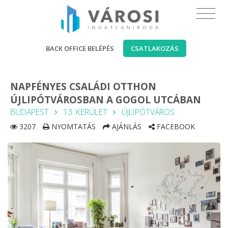
BACK OFFICE BELÉPÉS
CSATLAKOZÁS
NAPFÉNYES CSALÁDI OTTHON
ÚJLIPÓTVÁROSBAN A GOGOL UTCÁBAN
BUDAPEST
13. KERÜLET
ÚJLIPÓTVÁROS
3207
NYOMTATÁS
AJÁNLÁS
FACEBOOK