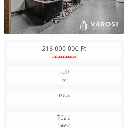
216 000 000 Ft
219 000 000 Ft
200
2
m
Iroda
Tégla
építésű