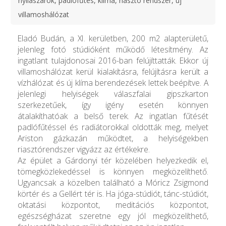
nyílászárók, padlófűtés, klíma, riasztó rendszer, új
villamoshálózat
Eladó Budán, a XI. kerületben, 200 m2 alapterületű,
jelenleg fotó stúdióként működő létesítmény. Az
ingatlant tulajdonosai 2016-ban felújíttatták. Ekkor új
villamoshálózat kerül kialakításra, felújításra került a
vízhálózat és új klíma berendezések lettek beépítve. A
jelenlegi helyiségek válaszfalai gipszkarton
szerkezetűek, így igény esetén könnyen
átalakíthatóak a belső terek. Az ingatlan fűtését
padlófűtéssel és radiátorokkal oldották meg, melyet
Ariston gázkazán működtet, a helyiségekben
riasztórendszer vigyázz az értékekre.
Az épület a Gárdonyi tér közelében helyezkedik el,
tömegközlekedéssel is könnyen megközelíthető.
Ugyancsak a közelben található a Móricz Zsigmond
körtér és a Gellért tér is. Ha jóga-stúdiót, tánc-stúdiót,
oktatási központot, meditációs központot,
egészségházat szeretne egy jól megközelíthető,