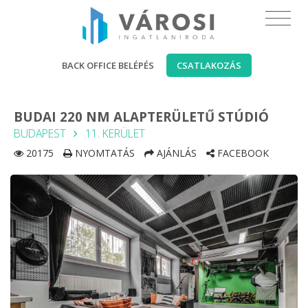
BACK OFFICE BELÉPÉS
CSATLAKOZÁS
BUDAI 220 NM ALAPTERÜLETŰ STÚDIÓ
BUDAPEST
11. KERÜLET
20175
NYOMTATÁS
AJÁNLÁS
FACEBOOK