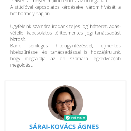
frekventált helyen működtetni ez az ön ingatlan.
A stúdióval kapcsolatos kérdéseivel várom hívását, a
hét bármely napján.
Ügyfeleink számára irodánk teljes jogi hátteret, adás-
vétellel kapcsolatos térítésmentes jogi tanácsadást
biztosít.
Bank semleges hitelügyintézéssel, díjmentes
hitelszűréssel és tanácsadással is hozzájárulunk,
hogy megtalálja az ön számára legkedvezőbb
megoldást.
PRÉMIUM
SÁRAI-KOVÁCS ÁGNES