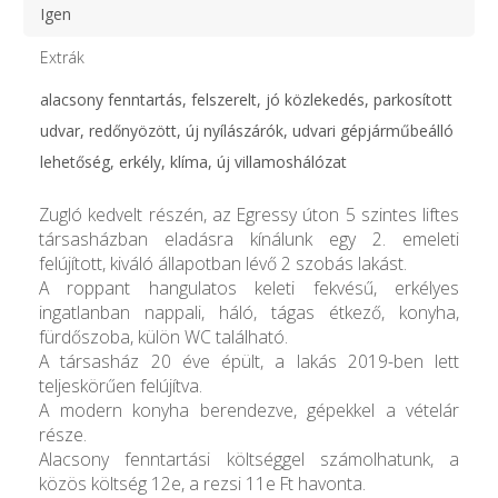
Igen
Extrák
alacsony fenntartás, felszerelt, jó közlekedés, parkosított
udvar, redőnyözött, új nyílászárók, udvari gépjárműbeálló
lehetőség, erkély, klíma, új villamoshálózat
Zugló kedvelt részén, az Egressy úton 5 szintes liftes
társasházban eladásra kínálunk egy 2. emeleti
felújított, kiváló állapotban lévő 2 szobás lakást.
A roppant hangulatos keleti fekvésű, erkélyes
ingatlanban nappali, háló, tágas étkező, konyha,
fürdőszoba, külön WC található.
A társasház 20 éve épült, a lakás 2019-ben lett
teljeskörűen felújítva.
A modern konyha berendezve, gépekkel a vételár
része.
Alacsony fenntartási költséggel számolhatunk, a
közös költség 12e, a rezsi 11e Ft havonta.