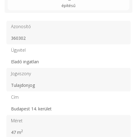
építésű
Azonosító
360302
Ügyvitel
Eladó ingatlan
Jogviszony
Tulajdonjog
Cím
Budapest 14. kerület
Méret
2
47 m