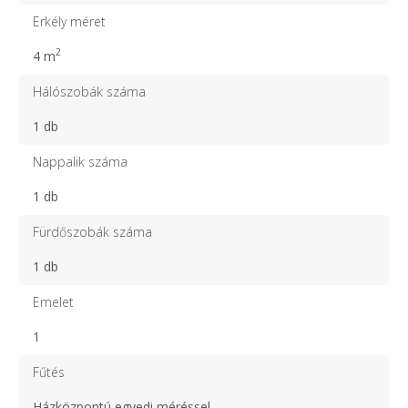
Erkély méret
2
4 m
Hálószobák száma
1 db
Nappalik száma
1 db
Fürdőszobák száma
1 db
Emelet
1
Fűtés
Házközpontú egyedi méréssel