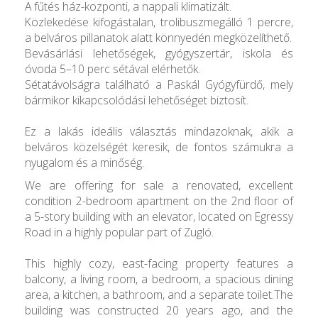
A fűtés ház-kozponti, a nappali klimatizált.
Közlekedése kifogástalan, trolibuszmegálló 1 percre,
a belváros pillanatok alatt könnyedén megközelíthető.
Bevásárlási lehetőségek, gyógyszertár, iskola és
óvoda 5–10 perc sétával elérhetők.
Sétatávolságra található a Paskál Gyógyfürdő, mely
bármikor kikapcsolódási lehetőséget biztosít.
Ez a lakás ideális választás mindazoknak, akik a
belváros közelségét keresik, de fontos számukra a
nyugalom és a minőség.
We are offering for sale a renovated, excellent
condition 2-bedroom apartment on the 2nd floor of
a 5-story building with an elevator, located on Egressy
Road in a highly popular part of Zugló.
This highly cozy, east-facing property features a
balcony, a living room, a bedroom, a spacious dining
area, a kitchen, a bathroom, and a separate toilet.The
building was constructed 20 years ago, and the