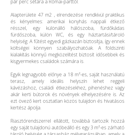
pár perc sétára a Római-parttól.
Alapterülete 47 m2 , elrendezése rendkívül praktikus
és kényelmes: amerikai konyhás nappali étkező
résszel, egy különálló hálószoba, fürdőkádas
fürdőszoba, külön WC, és egy háztartási/tároló
helyiség. A fűtést egyedi gázkazán biztosítja, így ennek
költségei könnyen szabályozhatóak. A földszinti
kialakítás könnyű megközelítést biztosít idősebbek és
kisgyermekes családok számára is.
Egyik legnagyobb előnye a 18 m²-es, saját használatú
terasz, amely ideális helyszín lehet reggeli
kávézáshoz, családi étkezésekhez, pihenéshez vagy
akár kerti bútorok és növények elhelyezésére is. Az
ezt övező kert osztatlan közös tulajdon és hivatásos
kertész ápolja.
Riasztórendszerrel ellátott, továbbá tartozik hozzá
egy saját tulajdonú autóbeálló és egy 3 m²-es zárható
tároló helyiség a társasház mélygarázsában, amely a