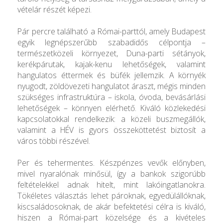
vételár részét képezi.
Pár percre található a Római-parttól, amely Budapest
egyik legnépszerűbb szabadidős célpontja –
természetközeli környezet, Duna-parti sétányok,
kerékpárutak, kajak-kenu lehetőségek, valamint
hangulatos éttermek és büfék jellemzik. A környék
nyugodt, zöldövezeti hangulatot áraszt, mégis minden
szükséges infrastruktúra – iskola, óvoda, bevásárlási
lehetőségek – könnyen elérhető. Kiváló közlekedési
kapcsolatokkal rendelkezik: a közeli buszmegállók,
valamint a HÉV is gyors összeköttetést biztosít a
város többi részével.
Per és tehermentes. Készpénzes vevők előnyben,
mivel nyaralónak minősül, így a bankok szigorúbb
feltételekkel adnak hitelt, mint lakóingatlanokra.
Tökéletes választás lehet pároknak, egyedülállóknak,
kiscsaládosoknak, de akár befektetési célra is kiváló,
hiszen a Római-part közelsége és a kivételes