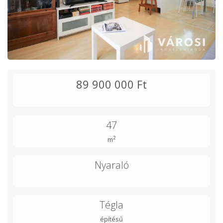
89 900 000 Ft
47
2
m
Nyaraló
Tégla
építésű