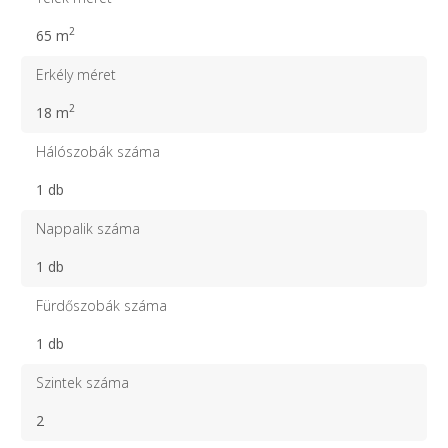
2
65 m
Erkély méret
2
18 m
Hálószobák száma
1 db
Nappalik száma
1 db
Fürdőszobák száma
1 db
Szintek száma
2