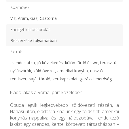
Közművek
Víz, Áram, Gáz, Csatorna
Energetikai besorolás
Beszerzése folyamatban
Extrák
csendes utca, jó közlekedés, külön fürdő és wc, terasz, új
nyílászárók, zöld övezet, amerikai konyha, riasztó
rendszer, saját tároló, kertkapcsolat, garázs lehetőség
Eladó lakás a Római-part közelében
Óbuda egyik legkedveltebb zöldövezeti részén, a
Nánási úton, eladásra kínálunk egy földszinti amerikai
konyhás nappalival és egy hálószobával rendelkező
lakást egy csendes, kerttel körbevett társasházban –