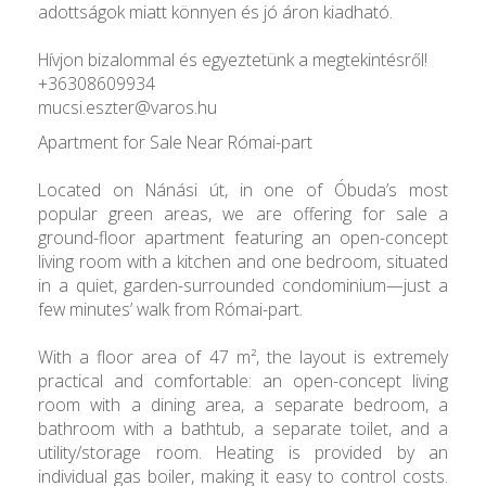
adottságok miatt könnyen és jó áron kiadható.
Hívjon bizalommal és egyeztetünk a megtekintésről!
+36308609934
mucsi.eszter@varos.hu
Apartment for Sale Near Római-part
Located on Nánási út, in one of Óbuda’s most
popular green areas, we are offering for sale a
ground-floor apartment featuring an open-concept
living room with a kitchen and one bedroom, situated
in a quiet, garden-surrounded condominium—just a
few minutes’ walk from Római-part.
With a floor area of 47 m², the layout is extremely
practical and comfortable: an open-concept living
room with a dining area, a separate bedroom, a
bathroom with a bathtub, a separate toilet, and a
utility/storage room. Heating is provided by an
individual gas boiler, making it easy to control costs.