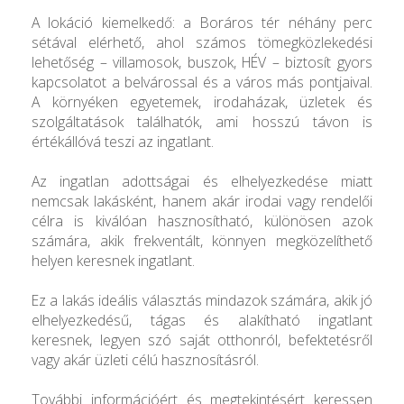
A lokáció kiemelkedő: a Boráros tér néhány perc
sétával elérhető, ahol számos tömegközlekedési
lehetőség – villamosok, buszok, HÉV – biztosít gyors
kapcsolatot a belvárossal és a város más pontjaival.
A környéken egyetemek, irodaházak, üzletek és
szolgáltatások találhatók, ami hosszú távon is
értékállóvá teszi az ingatlant.
Az ingatlan adottságai és elhelyezkedése miatt
nemcsak lakásként, hanem akár irodai vagy rendelői
célra is kiválóan hasznosítható, különösen azok
számára, akik frekventált, könnyen megközelíthető
helyen keresnek ingatlant.
Ez a lakás ideális választás mindazok számára, akik jó
elhelyezkedésű, tágas és alakítható ingatlant
keresnek, legyen szó saját otthonról, befektetésről
vagy akár üzleti célú hasznosításról.
További információért és megtekintésért keressen