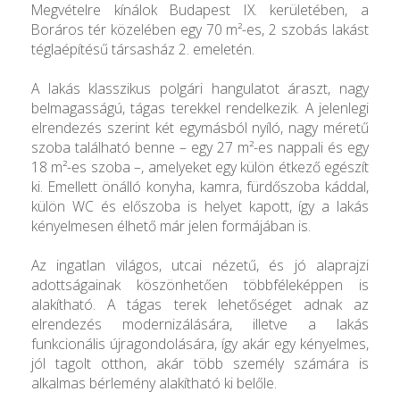
Megvételre kínálok Budapest IX. kerületében, a
Boráros tér közelében egy 70 m²-es, 2 szobás lakást
téglaépítésű társasház 2. emeletén.
A lakás klasszikus polgári hangulatot áraszt, nagy
belmagasságú, tágas terekkel rendelkezik. A jelenlegi
elrendezés szerint két egymásból nyíló, nagy méretű
szoba található benne – egy 27 m²-es nappali és egy
18 m²-es szoba –, amelyeket egy külön étkező egészít
ki. Emellett önálló konyha, kamra, fürdőszoba káddal,
külön WC és előszoba is helyet kapott, így a lakás
kényelmesen élhető már jelen formájában is.
Az ingatlan világos, utcai nézetű, és jó alaprajzi
adottságainak köszönhetően többféleképpen is
alakítható. A tágas terek lehetőséget adnak az
elrendezés modernizálására, illetve a lakás
funkcionális újragondolására, így akár egy kényelmes,
jól tagolt otthon, akár több személy számára is
alkalmas bérlemény alakítható ki belőle.