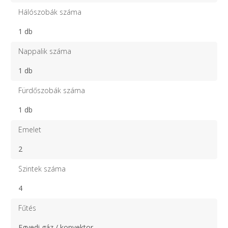
Hálószobák száma
1 db
Nappalik száma
1 db
Fürdőszobák száma
1 db
Emelet
2
Szintek száma
4
Fűtés
Egyedi gáz / konvektor