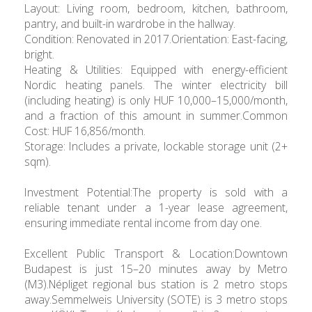
Layout: Living room, bedroom, kitchen, bathroom,
pantry, and built-in wardrobe in the hallway.
Condition: Renovated in 2017.Orientation: East-facing,
bright.
Heating & Utilities: Equipped with energy-efficient
Nordic heating panels. The winter electricity bill
(including heating) is only HUF 10,000–15,000/month,
and a fraction of this amount in summer.Common
Cost: HUF 16,856/month.
Storage: Includes a private, lockable storage unit (2+
sqm).
Investment Potential:The property is sold with a
reliable tenant under a 1-year lease agreement,
ensuring immediate rental income from day one.
Excellent Public Transport & Location:Downtown
Budapest is just 15–20 minutes away by Metro
(M3).Népliget regional bus station is 2 metro stops
away.Semmelweis University (SOTE) is 3 metro stops