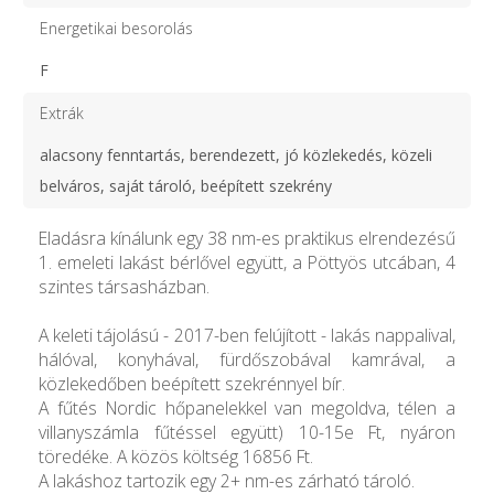
Energetikai besorolás
F
Extrák
alacsony fenntartás, berendezett, jó közlekedés, közeli
belváros, saját tároló, beépített szekrény
Eladásra kínálunk egy 38 nm-es praktikus elrendezésű
1. emeleti lakást bérlővel együtt, a Pöttyös utcában, 4
szintes társasházban.
A keleti tájolású - 2017-ben felújított - lakás nappalival,
hálóval, konyhával, fürdőszobával kamrával, a
közlekedőben beépített szekrénnyel bír.
A fűtés Nordic hőpanelekkel van megoldva, télen a
villanyszámla fűtéssel együtt) 10-15e Ft, nyáron
töredéke. A közös költség 16856 Ft.
A lakáshoz tartozik egy 2+ nm-es zárható tároló.