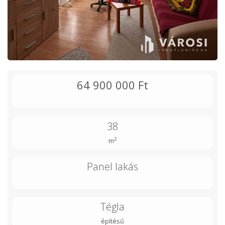
64 900 000 Ft
38
2
m
Panel lakás
Tégla
építésű