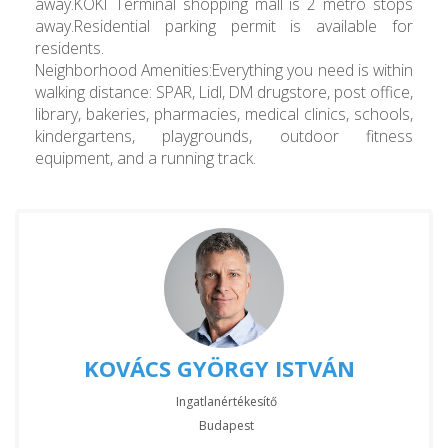
away.KÖKI Terminál shopping mall is 2 metro stops
away.Residential parking permit is available for
residents.
Neighborhood Amenities:Everything you need is within
walking distance: SPAR, Lidl, DM drugstore, post office,
library, bakeries, pharmacies, medical clinics, schools,
kindergartens, playgrounds, outdoor fitness
equipment, and a running track.
KOVÁCS GYÖRGY ISTVÁN
Ingatlanértékesítő
Budapest