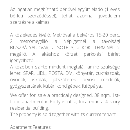
Az ingatlan megbízható bérlővel együtt eladó (1 éves
bérleti szerződéssel), tehát azonnali jövedelem
szerzésre alkalmas.
A közlekedés kiváló: Metróval a belváros 15-20 perc,
2 metrómegálló a Népligetnél a távolsági
BUSZPÁLYAUDVAR, a SOTE 3, a KÖKI TERMINÁL 2
megálló. A lakáshoz körzeti parkolási bérlet
igényelhető.
A közelben szinte mindent megtalál, amire szüksége
lehet: SPAR, LIDL, POSTA, DM, könyvtár, cukrászdák,
óvodák, iskolák, játszóterek, orvosi rendelők,
gyógyszertárak, kültéri kondigépek, futópálya...
We offer for sale a practically designed, 38 sqm, 1st-
floor apartment in Pöttyös utca, located in a 4-story
residential building.
The property is sold together with its current tenant.
Apartment Features: