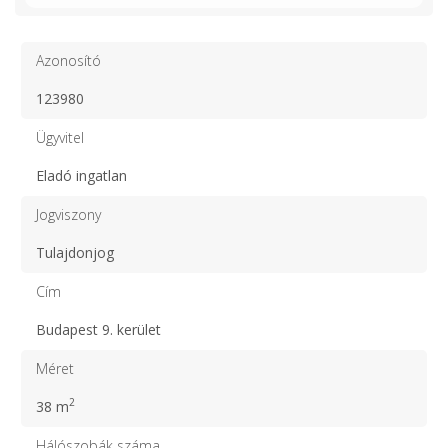
Azonosító
123980
Ügyvitel
Eladó ingatlan
Jogviszony
Tulajdonjog
Cím
Budapest 9. kerület
Méret
2
38 m
Hálószobák száma