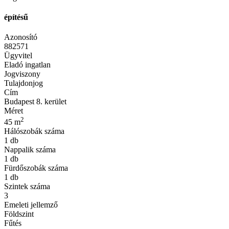
építésű
Azonosító
882571
Ügyvitel
Eladó ingatlan
Jogviszony
Tulajdonjog
Cím
Budapest 8. kerület
Méret
2
45 m
Hálószobák száma
1 db
Nappalik száma
1 db
Fürdőszobák száma
1 db
Szintek száma
3
Emeleti jellemző
Földszint
Fűtés