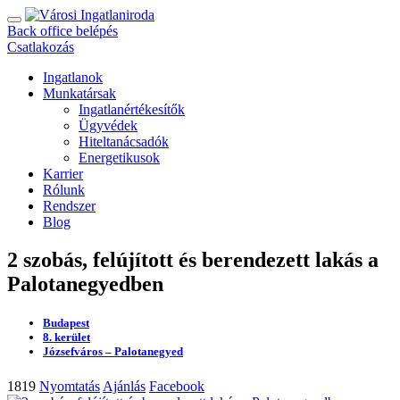
Back office belépés
Csatlakozás
Ingatlanok
Munkatársak
Ingatlanértékesítők
Ügyvédek
Hiteltanácsadók
Energetikusok
Karrier
Rólunk
Rendszer
Blog
2 szobás, felújított és berendezett lakás a
Palotanegyedben
Budapest
8. kerület
Józsefváros – Palotanegyed
1819
Nyomtatás
Ajánlás
Facebook