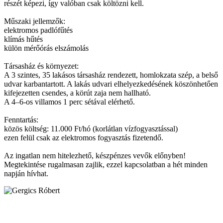
részét képezi, így valóban csak költözni kell.
Műszaki jellemzők:
elektromos padlófűtés
klímás hűtés
külön mérőórás elszámolás
Társasház és környezet:
A 3 szintes, 35 lakásos társasház rendezett, homlokzata szép, a belső
udvar karbantartott. A lakás udvari elhelyezkedésének köszönhetően
kifejezetten csendes, a körút zaja nem hallható.
A 4–6-os villamos 1 perc sétával elérhető.
Fenntartás:
közös költség: 11.000 Ft/hó (korlátlan vízfogyasztással)
ezen felül csak az elektromos fogyasztás fizetendő.
Az ingatlan nem hitelezhető, készpénzes vevők előnyben!
Megtekintése rugalmasan zajlik, ezzel kapcsolatban a hét minden
napján hívhat.