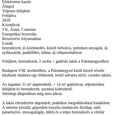
Elektromos kazán
Állapot
Teljesen felújított
Felújítva
2026
Közművek
Víz, Áram, Csatorna
Energetikai besorolás
Beszerzése folyamatban
Extrák
berendezett, jó közlekedés, közeli belváros, prémium anyagok, új
nyílászárók, padlófűtés, klíma, új villamoshálózat
Felújított, berendezett, 2 szoba + galériás lakás a Palotanegyedben
Budapest VIII. kerületében, a Palotanegyed körút közeli részén
kínálunk eladásra egy földszinti, belső udvarra néző, csendes lakást.
Az ingatlan 31 m² alapterületű, + 14 m² galériával, teljeskörűen
felújított és berendezett, azonnal költözhető.
Jelenlegi állapotában még nem lakott.
A lakás elrendezése átgondolt, praktikus megoldásokkal kialakított.
A méretre készült, gépesített konyha (indukciós főzőlap, sütő,
páraelszívó, mosogatógép, hűtő) és a teljes berendezés a vételár