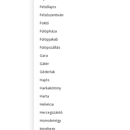
Felsőlajos
Felsőszentiván
Foktő
Fülöpháza
Fülöpjakab
Fülöpszállás
Gara
Gátér
Géderlak
Hajós
Harkakötöny
Harta
Helvécia
Hercegszántó
Homokmégy
Imrehegy