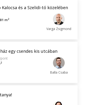
Kalocsa és a Szelidi-tó közelében
2
81 m
Varga Zsigmond
 ház egy csendes kis utcában
zpont
2
m
Balla Csaba
 tanya!