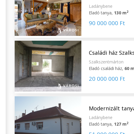
Ladánybene
2
Eladó tanya,
130 m
90 000 000 Ft
Családi ház Szal
Szalkszentmárton
Eladó családi ház,
60 
20 000 000 Ft
Modernizált tanya
Ladánybene
2
Eladó tanya,
127 m