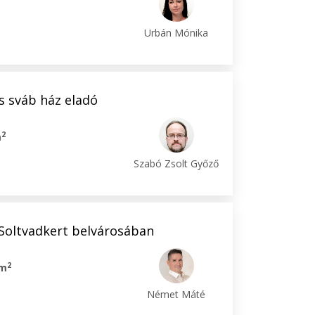
Urbán Mónika
 sváb ház eladó
2
m
Szabó Zsolt Győző
 Soltvadkert belvárosában
2
 m
Német Máté