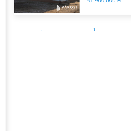
51 900 000 Ft
‹
1