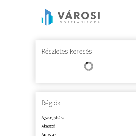
Részletes keresés
Régiók
Ágasegyháza
Akasztó
Apostag