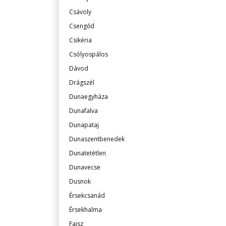
Csávoly
Csengőd
Csikéria
Csólyospálos
Dávod
Drágszél
Dunaegyháza
Dunafalva
Dunapataj
Dunaszentbenedek
Dunatetétlen
Dunavecse
Dusnok
Érsekcsanád
Érsekhalma
Fajsz