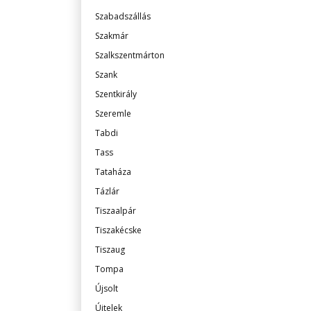
Szabadszállás
Szakmár
Szalkszentmárton
Szank
Szentkirály
Szeremle
Tabdi
Tass
Tataháza
Tázlár
Tiszaalpár
Tiszakécske
Tiszaug
Tompa
Újsolt
Újtelek