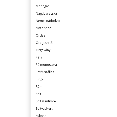
Móricgát
Nagybaracska
Nemesnádudvar
Nyárlőrinc
Ordas
Öregcsertő
Orgovány
Páhi
Pálmonostora
Petőfiszállás
Pirtó
Rém
Solt
Soltszentimre
Soltvadkert
Sükösd