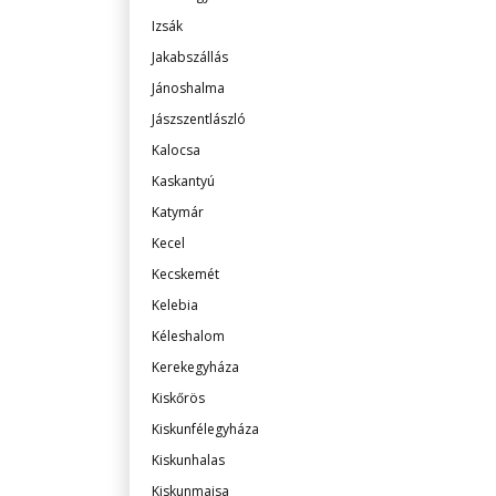
Izsák
Jakabszállás
Jánoshalma
Jászszentlászló
Kalocsa
Kaskantyú
Katymár
Kecel
Kecskemét
Kelebia
Kéleshalom
Kerekegyháza
Kiskőrös
Kiskunfélegyháza
Kiskunhalas
Kiskunmajsa