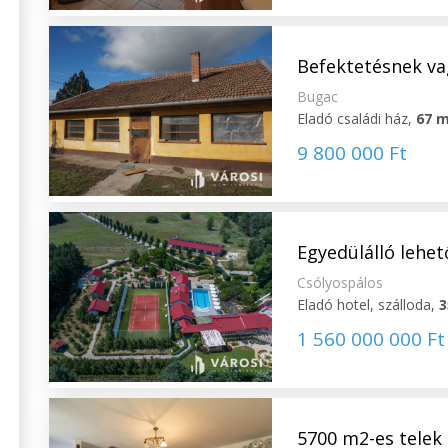
Befektetésnek vag
Bugac
Eladó családi ház,
67 
9 800 000 Ft
Egyedülálló lehet
Csólyospálos
Eladó hotel, szálloda,
3
1 560 000 000 Ft
5700 m2-es telek 