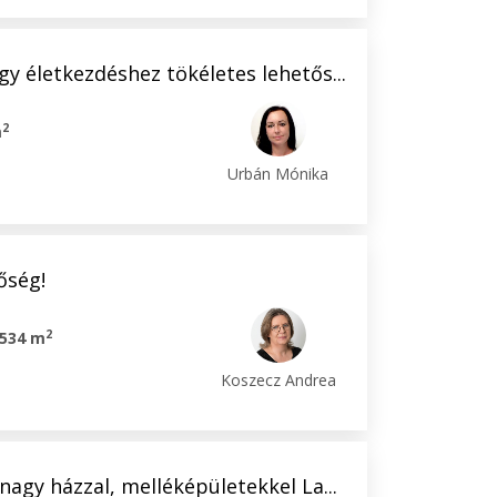
y életkezdéshez tökéletes lehetős...
2
m
Urbán Mónika
őség!
2
534 m
Koszecz Andrea
nagy házzal, melléképületekkel La...