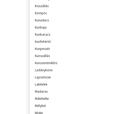
Kisszállás
Kömpöc
Kunadacs
Kunbaja
Kunbaracs
Kunfehértó
Kunpeszér
Kunszállás
Kunszentmiklós
Ladánybene
Lajosmizse
Lakitelek
Madaras
Mátételke
Mélykút
Miske