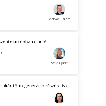
Mátyás Szilárd
kszentmártonban eladó!
2
m
Szűcs Judit
 akár több generáció részére is e...