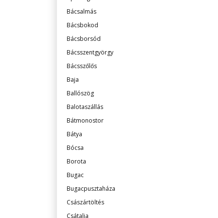
Bácsalmás
Bácsbokod
Bácsborsód
Bácsszentgyörgy
Bácsszőlős
Baja
Ballószög
Balotaszállás
Bátmonostor
Bátya
Bócsa
Borota
Bugac
Bugacpusztaháza
Császártöltés
Csátalja