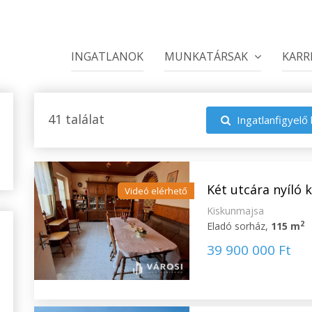
INGATLANOK
MUNKATÁRSAK
KARR
41 találat
Ingatlanfigyelő 
Két utcára nyíló 
Videó elérhető
Kiskunmajsa
2
Eladó sorház,
115 m
39 900 000 Ft