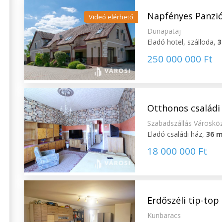
Napfényes Panzió 
Videó elérhető
Dunapataj
Eladó hotel, szálloda,
3
250 000 000 Ft
Otthonos családi
Szabadszállás Városkö
Eladó családi ház,
36 
18 000 000 Ft
Erdőszéli tip-top
Kunbaracs