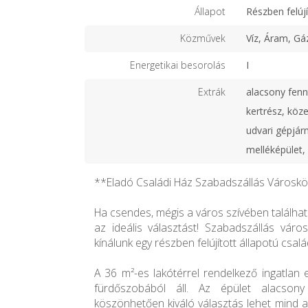
Állapot
Részben felújí
Közművek
Víz, Áram, Gá
Energetikai besorolás
I
Extrák
alacsony fenn
kertrész, köze
udvari gépjár
melléképület, 
**Eladó Családi Ház Szabadszállás Városk
Ha csendes, mégis a város szívében találhat
az ideális választást! Szabadszállás váro
kínálunk egy részben felújított állapotú csalá
A 36 m²-es lakótérrel rendelkező ingatlan
fürdőszobából áll. Az épület alacsony 
köszönhetően kiváló választás lehet mind a