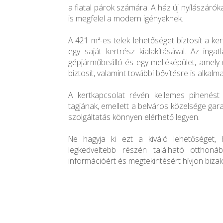
a fiatal párok számára. A ház új nyílászáróka
is megfelel a modern igényeknek.
A 421 m²-es telek lehetőséget biztosít a k
egy saját kertrész kialakításával. Az inga
gépjárműbeálló és egy melléképület, amely 
biztosít, valamint további bővítésre is alkalma
A kertkapcsolat révén kellemes pihenést
tagjának, emellett a belváros közelsége gar
szolgáltatás könnyen elérhető legyen.
Ne hagyja ki ezt a kiváló lehetőséget, 
legkedveltebb részén található otthoná
információért és megtekintésért hívjon biza