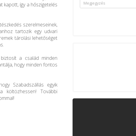
t kapott, így a hőszigetelés
ertészkedés szerelmeseinek,
tlanhoz tartozik egy udvari
remek tárolási lehetőséget
s.
 biztosít a család minden
antálja, hogy minden fontos
hogy Szabadszállás egyik
ba költözhessen! További
lommal!