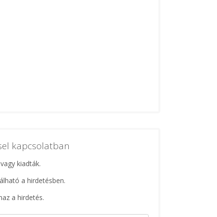
ssel kapcsolatban
 vagy kiadták.
lálható a hirdetésben.
maz a hirdetés.