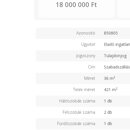
18 000 000 Ft
Azonosító
850805
Ügyvitel
Eladó ingatla
Jogviszony
Tulajdonjog
Cím
Szabadszállá
2
Méret
36 m
2
Telek méret
421 m
Hálószobák száma
1 db
Félszobák száma
2 db
Fürdőszobák száma
1 db