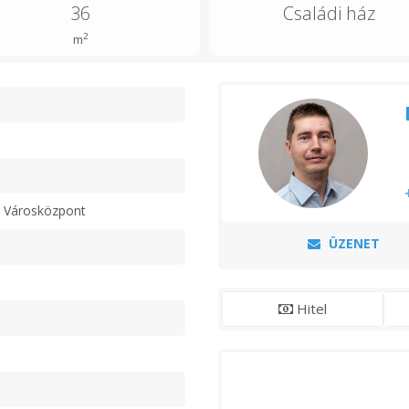
36
Családi ház
2
m
n
s Városközpont
ÜZENET
Hitel