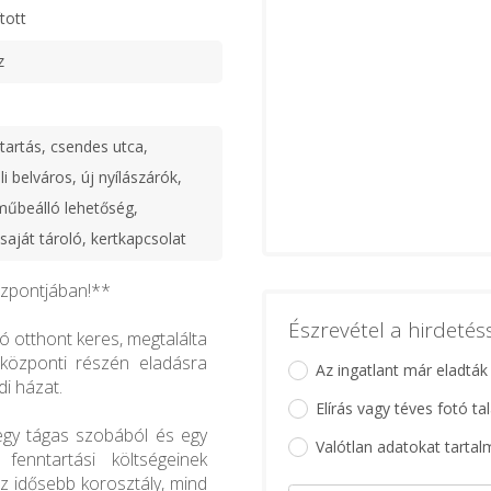
tott
z
tartás, csendes utca,
li belváros, új nyílászárók,
műbeálló lehetőség,
saját tároló, kertkapcsolat
özpontjában!**
Észrevétel a hirdeté
ó otthont keres, megtalálta
sközponti részén eladásra
Az ingatlant már eladták
di házat.
Elírás vagy téves fotó ta
 egy tágas szobából és egy
Valótlan adatokat tartal
fenntartási költségeinek
z idősebb korosztály, mind